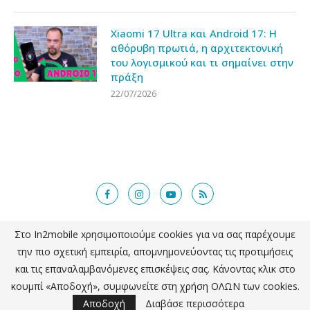
Xiaomi 17 Ultra και Android 17: Η
αθόρυβη πρωτιά, η αρχιτεκτονική
του λογισμικού και τι σημαίνει στην
πράξη
22/07/2026
Στο In2mobile xρησιμοποιούμε cookies για να σας παρέχουμε
@2018 - in2mobile.gr. All Right Reserved. Designed and developed by
την πιο σχετική εμπειρία, απομνημονεύοντας τις προτιμήσεις
mcde.gr
και τις επαναλαμβανόμενες επισκέψεις σας. Κάνοντας κλικ στο
κουμπί «Αποδοχή», συμφωνείτε στη χρήση ΟΛΩΝ των cookies.
ΕΠΙΣΤΡΟΦΗ ΣΤΗΝ ΚΟΡΥΦΗ
Αποδοχή
Διαβάσε περισσότερα