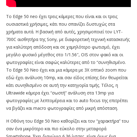
Το Edge 50 neo έχει τρεις κάμερες που είναι και οι τρεις
ουσιαστικά χρήσιμες, κάτι που σπανίζει δυστυχώς στα
χρήματα αυτά. Η βασική από αυτές, χρησιμοποιεί τον LYT-
700C αισθητήρα της Sony, με διαφορετική τεχνική κατασκευής
για καλύτερη απόδοση και σε χαμηλότερο φωτισμό, έχει
μεγάλο φυσικό μέγεθος στο 1/1.56″, OIS στον φακό και οι
φωτογραφίες είναι σαφώς καλύτερες από το “συνηθισμένο.
Το Edge 50 Neo έχει και μια κάμερα με 3X οπτικό zoom που
εδώ έχει ανάλυση 10mp, και σαν είδος επίσης δεν θεωρείται
κάτι συνηθισμένο σε αυτή την κατηγορία τιμής. Τέλος, η
Ultrawide κάμερα έχει “σωστή” ανάλυση στα 13mp για
φωτογραφίες με λεπτομέρεια και το auto focus της επιτρέπει
να βγάζει και macro φωτογραφίες από μικρή απόσταση.
Η Οθόνη του Edge 50 Neo καθορίζει και τον “χαρακτήρα” του
σαν ένα μικρότερο και πιο εύκολο στην μεταφορά
Smartphone. Έχει διαγώνιο 6.36 ίντσες, είναι όμως ένα