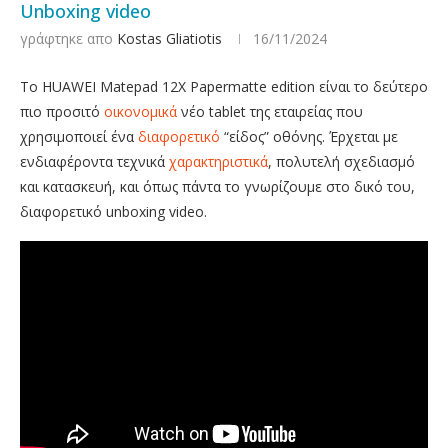
Unboxing video
γράφτηκε απο
Kostas Gliatiotis
16/11/2024
To HUAWEI Matepad 12X Papermatte edition είναι το δεύτερο
πιο προσιτό
οικονομικά
νέο tablet της εταιρείας που
χρησιμοποιεί ένα
διαφορετικό
“είδος” οθόνης. Έρχεται με
ενδιαφέροντα τεχνικά
χαρακτηριστικά
, πολυτελή σχεδιασμό
και κατασκευή, και όπως πάντα το γνωρίζουμε στο δικό του,
διαφορετικό unboxing video.