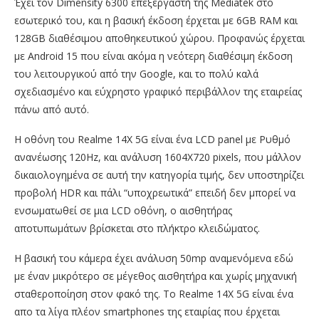
Έχει τον Dimensity 6300 επεξεργαστή της Mediatek στο
εσωτερικό του, και η βασική έκδοση έρχεται με 6GB RAM και
128GB διαθέσιμου αποθηκευτικού χώρου. Προφανώς έρχεται
με Android 15 που είναι ακόμα η νεότερη διαθέσιμη έκδοση
του λειτουργικού από την Google, και το πολύ καλά
σχεδιασμένο και εύχρηστο γραφικό περιβάλλον της εταιρείας
πάνω από αυτό.
Η οθόνη του Realme 14X 5G είναι ένα LCD panel με Ρυθμό
ανανέωσης 120Hz, και ανάλυση 1604Χ720 pixels, που μάλλον
δικαιολογημένα σε αυτή την κατηγορία τιμής, δεν υποστηρίζει
προβολή HDR και πάλι “υποχρεωτικά” επειδή δεν μπορεί να
ενσωματωθεί σε μια LCD οθόνη, ο αισθητήρας
αποτυπωμάτων βρίσκεται στο πλήκτρο κλειδώματος.
Η βασική του κάμερα έχει ανάλυση 50mp αναμενόμενα εδώ
με έναν μικρότερο σε μέγεθος αισθητήρα και χωρίς μηχανική
σταθεροποίηση στον φακό της. Το Realme 14X 5G είναι ένα
απο τα λίγα πλέον smartphones της εταιρίας που έρχεται