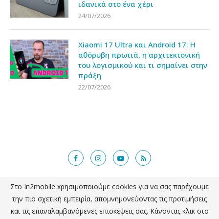
ιδανικά στο ένα χέρι
24/07/2026
Xiaomi 17 Ultra και Android 17: Η
αθόρυβη πρωτιά, η αρχιτεκτονική
του λογισμικού και τι σημαίνει στην
πράξη
22/07/2026
Στο In2mobile xρησιμοποιούμε cookies για να σας παρέχουμε
@2018 - in2mobile.gr. All Right Reserved. Designed and developed by
την πιο σχετική εμπειρία, απομνημονεύοντας τις προτιμήσεις
mcde.gr
και τις επαναλαμβανόμενες επισκέψεις σας. Κάνοντας κλικ στο