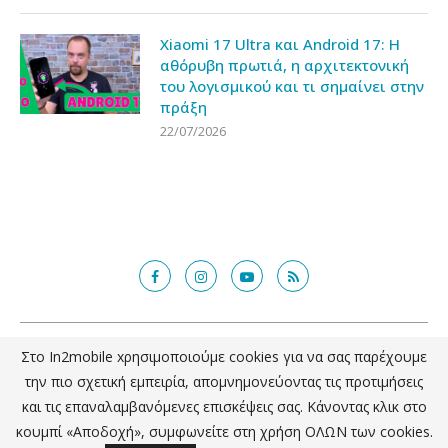
Xiaomi 17 Ultra και Android 17: Η
αθόρυβη πρωτιά, η αρχιτεκτονική
του λογισμικού και τι σημαίνει στην
πράξη
22/07/2026
@2018 - in2mobile.gr. All Right Reserved. Designed and developed by
Στο In2mobile xρησιμοποιούμε cookies για να σας παρέχουμε
mcde.gr
την πιο σχετική εμπειρία, απομνημονεύοντας τις προτιμήσεις
και τις επαναλαμβανόμενες επισκέψεις σας. Κάνοντας κλικ στο
ΕΠΙΣΤΡΟΦΗ ΣΤΗΝ ΚΟΡΥΦΗ
κουμπί «Αποδοχή», συμφωνείτε στη χρήση ΟΛΩΝ των cookies.