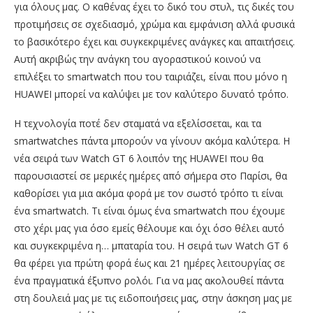
για όλους μας. Ο καθένας έχει το δικό του στυλ, τις δικές του
προτιμήσεις σε σχεδιασμό, χρώμα και εμφάνιση αλλά φυσικά
το βασικότερο έχει και συγκεκριμένες ανάγκες και απαιτήσεις.
Αυτή ακριβώς την ανάγκη του αγοραστικού κοινού να
επιλέξει το smartwatch που του ταιριάζει, είναι που μόνο η
HUAWEI μπορεί να καλύψει με τον καλύτερο δυνατό τρόπο.
Η τεχνολογία ποτέ δεν σταματά να εξελίσσεται, και τα
smartwatches πάντα μπορούν να γίνουν ακόμα καλύτερα. Η
νέα σειρά των Watch GT 6 λοιπόν της HUAWEI που θα
παρουσιαστεί σε μερικές ημέρες από σήμερα στο Παρίσι, θα
καθορίσει για μια ακόμα φορά με τον σωστό τρόπο τι είναι
ένα smartwatch. Τι είναι όμως ένα smartwatch που έχουμε
στο χέρι μας για όσο εμείς θέλουμε και όχι όσο θέλει αυτό
και συγκεκριμένα η… μπαταρία του. Η σειρά των Watch GT 6
θα φέρει για πρώτη φορά έως και 21 ημέρες λειτουργίας σε
ένα πραγματικά έξυπνο ρολόι. Για να μας ακολουθεί πάντα
στη δουλειά μας με τις ειδοποιήσεις μας, στην άσκηση μας με