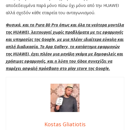
αποδεδειγμένα παρά μόνο πίσω όχι μόνο από την HUAWEI
αλλά σχεδόν κάθε εταιρεία του ανταγωνισμού.
Φυσικά, και το Pura 80 Pro όπως και όλα τα νεότερα μοντέλα
της HUAWEI, λειτουργεί χωρίς προβλήματα με τις εφαρμογές
και υπηρεσίες της Google, με μια πλέον ιδιαίτερα εύκολη και
απλή διαδικασία. Το App Gallery, το κατάστημα εφαρμογών
της HUAWEI, έχει πλέον μια μεγάλη γκάμα με δημοφιλείς και
χρήσιμες εφαρμογές, και η λύση του Gbox συνεχίζει να
παρέχει ασφαλή πρόσβαση στο play store της Google.
Kostas Gliatiotis