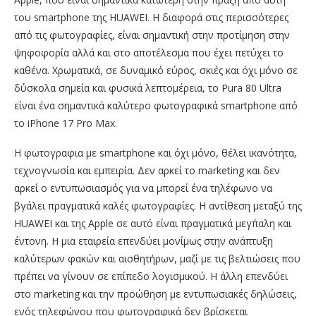
του smartphone της HUAWEI. Η διαφορά στις περισσότερες
από τις φωτογραφίες, είναι σημαντική στην προτίμηση στην
ψηφοφορία αλλά και στο αποτέλεσμα που έχει πετύχει το
καθένα. Χρωματικά, σε δυναμικό εύρος, σκιές και όχι μόνο σε
δύσκολα σημεία και φυσικά λεπτομέρεια, το Pura 80 Ultra
είναι ένα σημαντικά καλύτερο φωτογραφικά smartphone από
το iPhone 17 Pro Max.
Η φωτογραφια με smartphone και όχι μόνο, θέλει ικανότητα,
τεχνογνωσία και εμπειρία. Δεν αρκεί το marketing και δεν
αρκεί ο εντυπωσιασμός για να μπορεί ένα τηλέφωνο να
βγάλει πραγματικά καλές φωτογραφίες. Η αντίθεση μεταξύ της
HUAWEI και της Apple σε αυτό είναι πραγματικά μεγ΄παλη και
έντονη. Η μια εταιρεία επενδύει μονίμως στην ανάπτυξη
καλύτερων φακών και αισθητήρων, μαζί με τις βελτιώσεις που
πρέπει να γίνουν σε επίπεδο λογισμικού. Η άλλη επενδύει
στο marketing και την προώθηση με εντυπωσιακές δηλώσεις,
ενός τηλεφώνου που φωτογραφικά δεν βρίσκεται