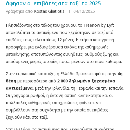
άφησαν οι επιβάτες στα ταξί το 2025
γράφτηκε απο
Kostas Gliatiotis
04/12/2025
Πλησιάζοντας στο τέλος του χρόνου, το Freenow by Lyft
αποκαλύπτει τα αντικείμενα που ξεχάστηκαν σε ταξί από
επιβάτες τους τελευταίους 12 μήνες. Η ετήσια καταγραφή
προσφέρει μια ενδιαφέρουσα εικόνα της καθημερινής
μετακίνησης, αποτυπώνοντας συνήθειες, ρυθμούς ζωής και
απρόσμενες μικρές ιστορίες που… μένουν στο πίσω κάθισμα.
Στην ευρωπαϊκή κατάταξη, η Ελλάδα βρίσκεται φέτος στην
4η
θέση
με περισσότερα από
2.000 δηλωμένα ξεχασμένα
αντικείμενα
, μετά την Ιρλανδία, τη Γερμανία και την Ισπανία.
Οι γρήγοροι ρυθμοί, η έντονη αστική κινητικότητα και οι
πολλαπλές καθημερινές υποχρεώσεις φαίνεται να
συμβάλλουν στη συχνότητα με την οποία οι επιβάτες
ξεχνούν κάτι στο ταξί.
Στην Ελλάδα, τα αντικείμενα που ξεχνιούνται συχνότερα