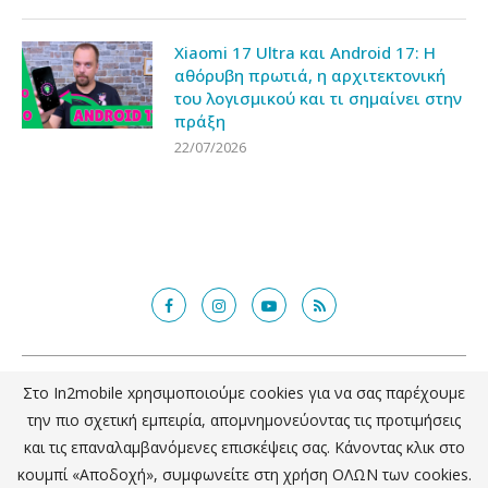
Xiaomi 17 Ultra και Android 17: Η
αθόρυβη πρωτιά, η αρχιτεκτονική
του λογισμικού και τι σημαίνει στην
πράξη
22/07/2026
@2018 - in2mobile.gr. All Right Reserved. Designed and developed by
Στο In2mobile xρησιμοποιούμε cookies για να σας παρέχουμε
mcde.gr
την πιο σχετική εμπειρία, απομνημονεύοντας τις προτιμήσεις
και τις επαναλαμβανόμενες επισκέψεις σας. Κάνοντας κλικ στο
ΕΠΙΣΤΡΟΦΗ ΣΤΗΝ ΚΟΡΥΦΗ
κουμπί «Αποδοχή», συμφωνείτε στη χρήση ΟΛΩΝ των cookies.