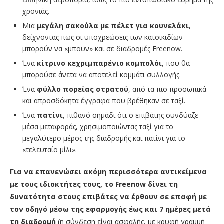
χρονιάς.
Μια
μεγάλη σακούλα με πέλετ για κουνελάκι
,
δείχνοντας πως οι υποχρεώσεις των κατοικιδίων
μπορούν να «μπουν» και σε διαδρομές Freenow.
Ένα
κίτρινο κεχριμπαρένιο κομπολόι
, που θα
μπορούσε άνετα να αποτελεί κομμάτι συλλογής.
Ένα
φύλλο πορείας στρατού
, από τα πιο προσωπικά
και απροσδόκητα έγγραφα που βρέθηκαν σε ταξί.
Ένα
πατίνι
, πιθανό σημάδι ότι ο επιβάτης συνδύαζε
μέσα μεταφοράς, χρησιμοποιώντας ταξί για το
μεγαλύτερο μέρος της διαδρομής και πατίνι για το
«τελευταίο μίλι».
Για να επανενώσει ακόμη περισσότερα αντικείμενα
με τους ιδιοκτήτες τους, το Freenow δίνει τη
δυνατότητα στους επιβάτες να έρθουν σε επαφή με
τον οδηγό μέσω της εφαρμογής έως και 7 ημέρες μετά
τη διαδρομή
(η σύνδεση είναι ασφαλής, με κρυφή γραμμή