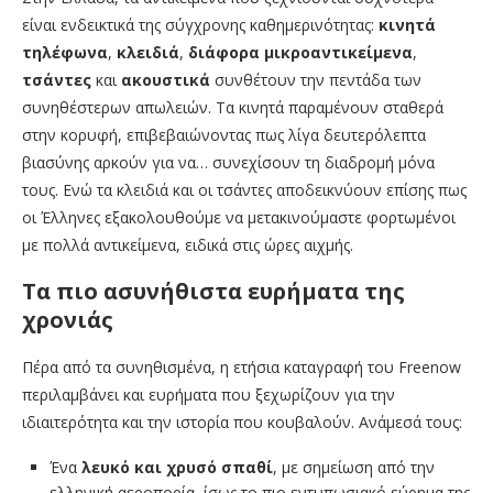
είναι ενδεικτικά της σύγχρονης καθημερινότητας:
κινητά
τηλέφωνα
,
κλειδιά
,
διάφορα μικροαντικείμενα
,
τσάντες
και
ακουστικά
συνθέτουν την πεντάδα των
συνηθέστερων απωλειών. Τα κινητά παραμένουν σταθερά
στην κορυφή, επιβεβαιώνοντας πως λίγα δευτερόλεπτα
βιασύνης αρκούν για να… συνεχίσουν τη διαδρομή μόνα
τους. Ενώ τα κλειδιά και οι τσάντες αποδεικνύουν επίσης πως
οι Έλληνες εξακολουθούμε να μετακινούμαστε φορτωμένοι
με πολλά αντικείμενα, ειδικά στις ώρες αιχμής.
Τα πιο ασυνήθιστα ευρήματα της
χρονιάς
Πέρα από τα συνηθισμένα, η ετήσια καταγραφή του Freenow
περιλαμβάνει και ευρήματα που ξεχωρίζουν για την
ιδιαιτερότητα και την ιστορία που κουβαλούν. Ανάμεσά τους:
Ένα
λευκό και χρυσό σπαθί
, με σημείωση από την
ελληνική αεροπορία, ίσως το πιο εντυπωσιακό εύρημα της