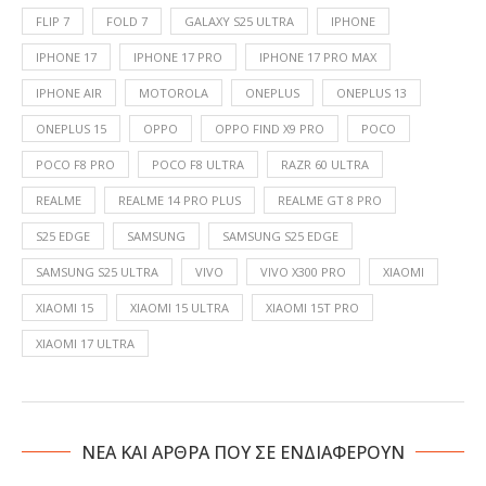
FLIP 7
FOLD 7
GALAXY S25 ULTRA
IPHONE
IPHONE 17
IPHONE 17 PRO
IPHONE 17 PRO MAX
IPHONE AIR
MOTOROLA
ONEPLUS
ONEPLUS 13
ONEPLUS 15
OPPO
OPPO FIND X9 PRO
POCO
POCO F8 PRO
POCO F8 ULTRA
RAZR 60 ULTRA
REALME
REALME 14 PRO PLUS
REALME GT 8 PRO
S25 EDGE
SAMSUNG
SAMSUNG S25 EDGE
SAMSUNG S25 ULTRA
VIVO
VIVO X300 PRO
XIAOMI
XIAOMI 15
XIAOMI 15 ULTRA
XIAOMI 15T PRO
XIAOMI 17 ULTRA
NΕΑ ΚΑΙ ΑΡΘΡΑ ΠΟΥ ΣΕ ΕΝΔΙΑΦΕΡΟΥΝ