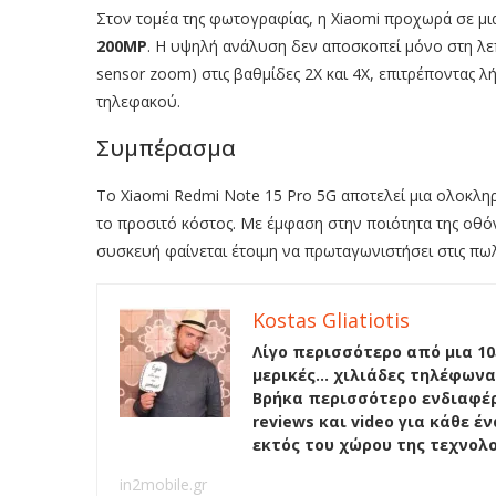
Στον τομέα της φωτογραφίας, η Xiaomi προχωρά σε μ
200MP
. Η υψηλή ανάλυση δεν αποσκοπεί μόνο στη λεπ
sensor zoom) στις βαθμίδες 2Χ και 4Χ, επιτρέποντας 
τηλεφακού.
Συμπέρασμα
Το Xiaomi Redmi Note 15 Pro 5G αποτελεί μια ολοκλη
το προσιτό κόστος. Με έμφαση στην ποιότητα της οθόν
συσκευή φαίνεται έτοιμη να πρωταγωνιστήσει στις πωλή
Kostas Gliatiotis
Λίγο περισσότερο από μια 10
μερικές… χιλιάδες τηλέφωνα
Βρήκα περισσότερο ενδιαφέρ
reviews και video για κάθε 
εκτός του χώρου της τεχνολ
in2mobile.gr