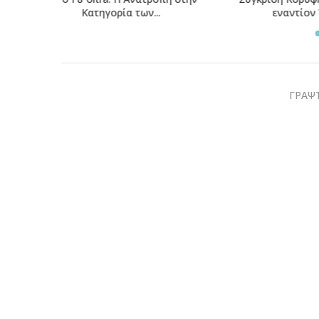
εναντίον Vivo X300...
της 
ΓΡΑΨΤ