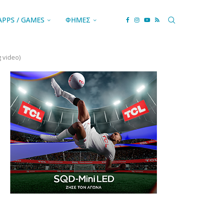
APPS / GAMES
ΦΗΜΕΣ
 video)