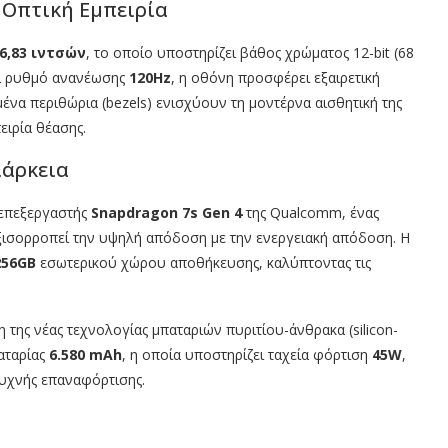
 Οπτική Εμπειρία
6,83 ιντσών
, το οποίο υποστηρίζει βάθος χρώματος 12-bit (68
ι ρυθμό ανανέωσης
120Hz
, η οθόνη προσφέρει εξαιρετική
μένα περιθώρια (bezels) ενισχύουν τη μοντέρνα αισθητική της
ειρία θέασης.
ιάρκεια
 επεξεργαστής
Snapdragon 7s Gen 4
της Qualcomm, ένας
ξισορροπεί την υψηλή απόδοση με την ενεργειακή απόδοση. Η
256GB
εσωτερικού χώρου αποθήκευσης, καλύπτοντας τις
 της νέας τεχνολογίας μπαταριών πυριτίου-άνθρακα (silicon-
αταρίας
6.580 mAh
, η οποία υποστηρίζει ταχεία φόρτιση
45W
,
υχνής επαναφόρτισης.