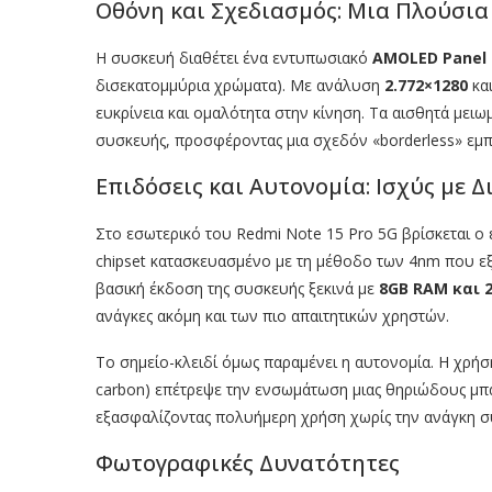
Οθόνη και Σχεδιασμός: Μια Πλούσια
Η συσκευή διαθέτει ένα εντυπωσιακό
AMOLED Panel 
δισεκατομμύρια χρώματα). Με ανάλυση
2.772×1280
κα
ευκρίνεια και ομαλότητα στην κίνηση. Τα αισθητά μειω
συσκευής, προσφέροντας μια σχεδόν «borderless» εμπ
Επιδόσεις και Αυτονομία: Ισχύς με Δ
Στο εσωτερικό του Redmi Note 15 Pro 5G βρίσκεται ο
chipset κατασκευασμένο με τη μέθοδο των 4nm που ε
βασική έκδοση της συσκευής ξεκινά με
8GB RAM και 
ανάγκες ακόμη και των πιο απαιτητικών χρηστών.
Το σημείο-κλειδί όμως παραμένει η αυτονομία. Η χρήση
carbon) επέτρεψε την ενσωμάτωση μιας θηριώδους μπ
εξασφαλίζοντας πολυήμερη χρήση χωρίς την ανάγκη σ
Φωτογραφικές Δυνατότητες