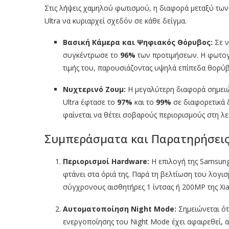
Στις λήψεις χαμηλού φωτισμού, η διαφορά μεταξύ τω
Ultra να κυριαρχεί σχεδόν σε κάθε δείγμα.
Βασική Κάμερα και Ψηφιακός Θόρυβος:
Σε ν
συγκέντρωσε το
96%
των προτιμήσεων. Η φωτογρα
τιμής του, παρουσιάζοντας υψηλά επίπεδα θορύβ
Νυχτερινό Ζουμ:
Η μεγαλύτερη διαφορά σημειώθ
Ultra έφτασε το
97%
και το
99%
σε διαφορετικά 
φαίνεται να θέτει σοβαρούς περιορισμούς στη λε
Συμπεράσματα και Παρατηρήσει
Περιορισμοί Hardware:
Η επιλογή της Samsung 
φτάνει στα όριά της. Παρά τη βελτίωση του λογισμ
σύγχρονους αισθητήρες 1 ίντσας ή 200MP της Xia
Αυτοματοποίηση Night Mode:
Σημειώνεται ότι
ενεργοποίησης του Night Mode έχει αφαιρεθεί,