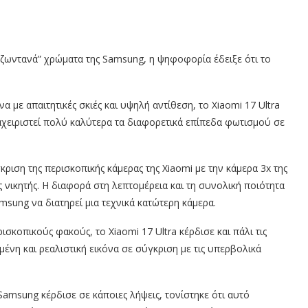
“ζωντανά” χρώματα της Samsung, η ψηφοφορία έδειξε ότι το
α με απαιτητικές σκιές και υψηλή αντίθεση, το Xiaomi 17 Ultra
αχειριστεί πολύ καλύτερα τα διαφορετικά επίπεδα φωτισμού σε
ριση της περισκοπικής κάμερας της Xiaomi με την κάμερα 3x της
ς νικητής. Η διαφορά στη λεπτομέρεια και τη συνολική ποιότητα
msung να διατηρεί μια τεχνικά κατώτερη κάμερα.
ισκοπικούς φακούς, το Xiaomi 17 Ultra κέρδισε και πάλι τις
ένη και ρεαλιστική εικόνα σε σύγκριση με τις υπερβολικά
msung κέρδισε σε κάποιες λήψεις, τονίστηκε ότι αυτό