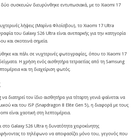
ν δύο συσκευών διευρύνθηκε εντυπωσιακά, με το Xiaomi 17
υχτερινές λήψεις (Μαρίνα Φλοίσβου), το Xiaomi 17 Ultra
φία του Galaxy S26 Ultra είναι ανεπαρκής για την κατηγορία
ου και σκοτεινά σημεία.
ηκε και πάλι σε νυχτερινές φωτογραφίες, όπου το Xiaomi 17
δείγματα. Η χρήση ενός αισθητήρα τετραετίας από τη Samsung
πτομέρεια και τη διαχείριση φωτός.
ς
να διατηρεί τον ίδιο αισθητήρα για τέταρτη γενιά φαίνεται να
ικού και του ISP (Snapdragon 8 Elite Gen 5), η διαφορά με τους
omi είναι χαοτική στη λεπτομέρεια.
 στο Galaxy S26 Ultra η δυνατότητα χειροκίνητης
 αφήνοντας το τηλέφωνο να αποφασίζει μόνο του, γεγονός που