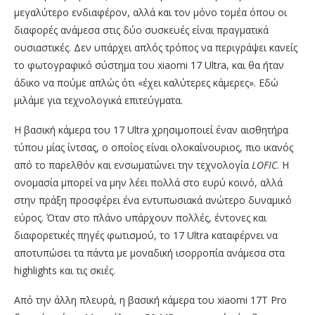
μεγαλύτερο ενδιαφέρον, αλλά και τον μόνο τομέα όπου οι
διαφορές ανάμεσα στις δύο συσκευές είναι πραγματικά
ουσιαστικές. Δεν υπάρχει απλός τρόπος να περιγράψει κανείς
το φωτογραφικό σύστημα του xiaomi 17 Ultra, και θα ήταν
άδικο να πούμε απλώς ότι «έχει καλύτερες κάμερες». Εδώ
μιλάμε για τεχνολογικά επιτεύγματα.
Η βασική κάμερα του 17 Ultra χρησιμοποιεί έναν αισθητήρα
τύπου μίας ίντσας, ο οποίος είναι ολοκαίνουριος, πιο ικανός
από το παρελθόν και ενσωματώνει την τεχνολογία
LOFIC
. Η
ονομασία μπορεί να μην λέει πολλά στο ευρύ κοινό, αλλά
στην πράξη προσφέρει ένα εντυπωσιακά ανώτερο δυναμικό
εύρος. Όταν στο πλάνο υπάρχουν πολλές, έντονες και
διαφορετικές πηγές φωτισμού, το 17 Ultra καταφέρνει να
αποτυπώσει τα πάντα με μοναδική ισορροπία ανάμεσα στα
highlights και τις σκιές.
Από την άλλη πλευρά, η βασική κάμερα του xiaomi 17T Pro