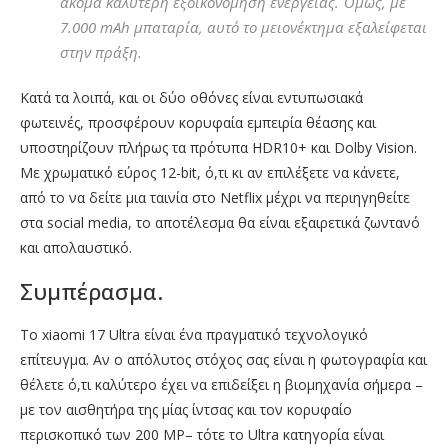
ακόμα καλύτερη εξοικονόμηση ενέργειας. Όμως, με
7.000 mAh μπαταρία, αυτό το μειονέκτημα εξαλείφεται
στην πράξη.
Κατά τα λοιπά, και οι δύο οθόνες είναι εντυπωσιακά
φωτεινές, προσφέρουν κορυφαία εμπειρία θέασης και
υποστηρίζουν πλήρως τα πρότυπα HDR10+ και Dolby Vision.
Με χρωματικό εύρος 12-bit, ό,τι κι αν επιλέξετε να κάνετε,
από το να δείτε μια ταινία στο Netflix μέχρι να περιηγηθείτε
στα social media, το αποτέλεσμα θα είναι εξαιρετικά ζωντανό
και απολαυστικό.
Συμπέρασμα.
Το xiaomi 17 Ultra είναι ένα πραγματικό τεχνολογικό
επίτευγμα. Αν ο απόλυτος στόχος σας είναι η φωτογραφία και
θέλετε ό,τι καλύτερο έχει να επιδείξει η βιομηχανία σήμερα –
με τον αισθητήρα της μίας ίντσας και τον κορυφαίο
περισκοπικό των 200 MP– τότε το Ultra κατηγορία είναι