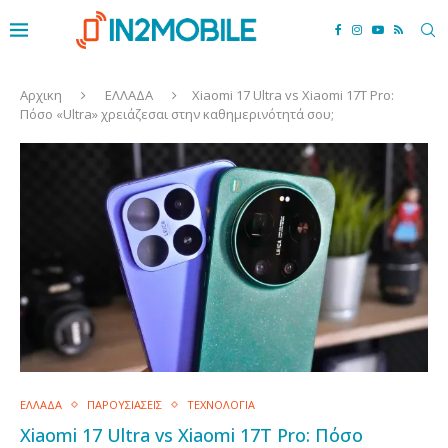
Αρχικη
ΕΛΛΑΔΑ
Xiaomi 17 Ultra vs Xiaomi 17T Pro:
Πόσο «Ultra» χρειάζεσαι στην καθημερινότητά σου;
ΕΛΛΑΔΑ
ΠΑΡΟΥΣΙΑΣΕΙΣ
ΤΕΧΝΟΛΟΓΙΑ
Xiaomi 17 Ultra vs Xiaomi 17T Pro: Πόσο