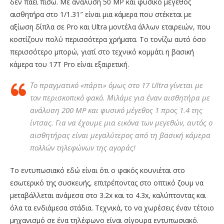
δεν πάει πίσω. Με ανάλυση 50 MP και φυσικό μέγεθος
αισθητήρα στο 1/1.31″ είναι μια κάμερα που στέκεται με
αξίωση δίπλα σε Pro και Ultra μοντέλα άλλων εταιρειών, που
κοστίζουν πολύ περισσότερα χρήματα. Το τονίζω αυτό όσο
περισσότερο μπορώ, γιατί στο τεχνικό κομμάτι η βασική
κάμερα του 17T Pro είναι εξαιρετική.
Το πραγματικό «πάρτι» όμως στο 17 Ultra γίνεται με
τον περισκοπικό φακό. Μιλάμε για έναν αισθητήρα με
ανάλυση 200 MP και φυσικό μέγεθος 1 προς 1.4 της
ίντσας. Για να έχουμε μια εικόνα των μεγεθών, αυτός ο
αισθητήρας είναι μεγαλύτερος από τη βασική κάμερα
πολλών τηλεφώνων της αγοράς!
Το εντυπωσιακό εδώ είναι ότι ο φακός κουνιέται στο
εσωτερικό της συσκευής, επιτρέποντας στο οπτικό ζουμ να
μεταβάλλεται ανάμεσα στο 3.2x και το 4.3x, καλύπτοντας και
όλα τα ενδιάμεσα στάδια. Τεχνικά, το να χωρέσεις έναν τέτοιο
μηχανισμό σε ένα τηλέφωνο είναι σίγουρα εντυπωσιακό.