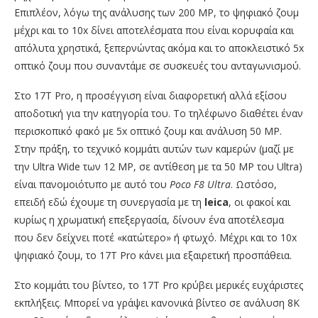
Επιπλέον, λόγω της ανάλυσης των 200 MP, το ψηφιακό ζουμ
μέχρι και το 10x δίνει αποτελέσματα που είναι κορυφαία και
απόλυτα χρηστικά, ξεπερνώντας ακόμα και το αποκλειστικό 5x
οπτικό ζουμ που συναντάμε σε συσκευές του ανταγωνισμού.
Στο 17T Pro, η προσέγγιση είναι διαφορετική αλλά εξίσου
αποδοτική για την κατηγορία του. Το τηλέφωνο διαθέτει έναν
περισκοπικό φακό με 5x οπτικό ζουμ και ανάλυση 50 MP.
Στην πράξη, το τεχνικό κομμάτι αυτών των καμερών (μαζί με
την Ultra Wide των 12 MP, σε αντίθεση με τα 50 MP του Ultra)
είναι πανομοιότυπο με αυτό του
Poco F8 Ultra
. Ωστόσο,
επειδή εδώ έχουμε τη συνεργασία με τη
leica
, οι φακοί και
κυρίως η χρωματική επεξεργασία, δίνουν ένα αποτέλεσμα
που δεν δείχνει ποτέ «κατώτερο» ή φτωχό. Μέχρι και το 10x
ψηφιακό ζουμ, το 17T Pro κάνει μια εξαιρετική προσπάθεια.
Στο κομμάτι του βίντεο, το 17T Pro κρύβει μερικές ευχάριστες
εκπλήξεις. Μπορεί να γράψει κανονικά βίντεο σε ανάλυση 8K