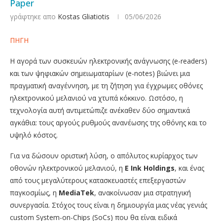
Paper
γράφτηκε απο
Kostas Gliatiotis
05/06/2026
ΠΗΓΗ
Η αγορά των συσκευών ηλεκτρονικής ανάγνωσης (e-readers)
και των ψηφιακών σημειωματαρίων (e-notes) βιώνει μια
πραγματική αναγέννηση, με τη ζήτηση για έγχρωμες οθόνες
ηλεκτρονικού μελανιού να χτυπά κόκκινο. Ωστόσο, η
τεχνολογία αυτή αντιμετώπιζε ανέκαθεν δύο σημαντικά
αγκάθια: τους αργούς ρυθμούς ανανέωσης της οθόνης και το
υψηλό κόστος.
Για να δώσουν οριστική λύση, ο απόλυτος κυρίαρχος των
οθονών ηλεκτρονικού μελανιού, η
E Ink Holdings
, και ένας
από τους μεγαλύτερους κατασκευαστές επεξεργαστών
παγκοσμίως, η
MediaTek
, ανακοίνωσαν μια στρατηγική
συνεργασία. Στόχος τους είναι η δημιουργία μιας νέας γενιάς
custom System-on-Chips (SoCs) που θα είναι ειδικά