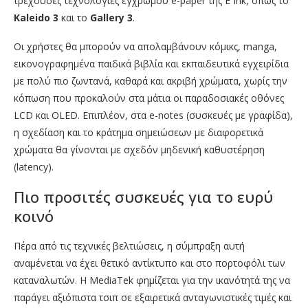
τρέχουσες τεχνολογίες έγχρωμου e-paper της E Ink, όπως το
Kaleido 3
και το
Gallery 3
.
Οι χρήστες θα μπορούν να απολαμβάνουν κόμικς, manga,
εικονογραφημένα παιδικά βιβλία και εκπαιδευτικά εγχειρίδια
με πολύ πιο ζωντανά, καθαρά και ακριβή χρώματα, χωρίς την
κόπωση που προκαλούν στα μάτια οι παραδοσιακές οθόνες
LCD και OLED. Επιπλέον, στα e-notes (συσκευές με γραφίδα),
η σχεδίαση και το κράτημα σημειώσεων με διαφορετικά
χρώματα θα γίνονται με σχεδόν μηδενική καθυστέρηση
(latency).
Πιο προσιτές συσκευές για το ευρύ
κοινό
Πέρα από τις τεχνικές βελτιώσεις, η σύμπραξη αυτή
αναμένεται να έχει θετικό αντίκτυπο και στο πορτοφόλι των
καταναλωτών. Η MediaTek φημίζεται για την ικανότητά της να
παράγει αξιόπιστα τσιπ σε εξαιρετικά ανταγωνιστικές τιμές και