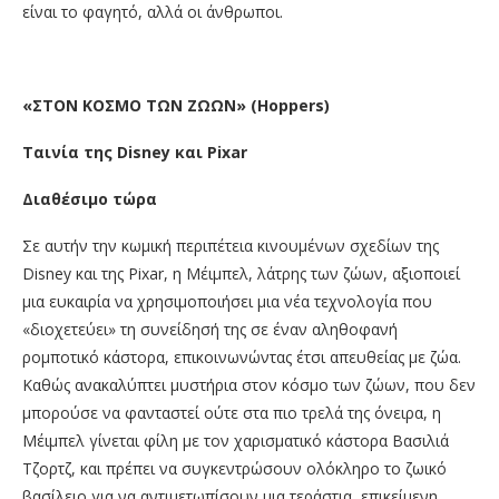
είναι το φαγητό, αλλά οι άνθρωποι.
«ΣΤΟΝ ΚΟΣΜΟ ΤΩΝ ΖΩΩΝ» (
Hoppers
)
Ταινία της
Disney
και
Pixar
Διαθέσιμο
τώρα
Σε αυτήν την κωμική περιπέτεια κινουμένων σχεδίων της
Disney και της Pixar, η Μέιμπελ, λάτρης των ζώων, αξιοποιεί
μια ευκαιρία να χρησιμοποιήσει μια νέα τεχνολογία που
«διοχετεύει» τη συνείδησή της σε έναν αληθοφανή
ρομποτικό κάστορα, επικοινωνώντας έτσι απευθείας με ζώα.
Καθώς ανακαλύπτει μυστήρια στον κόσμο των ζώων, που δεν
μπορούσε να φανταστεί ούτε στα πιο τρελά της όνειρα, η
Μέιμπελ γίνεται φίλη με τον χαρισματικό κάστορα Βασιλιά
Τζορτζ, και πρέπει να συγκεντρώσουν ολόκληρο το ζωικό
βασίλειο για να αντιμετωπίσουν μια τεράστια, επικείμενη,