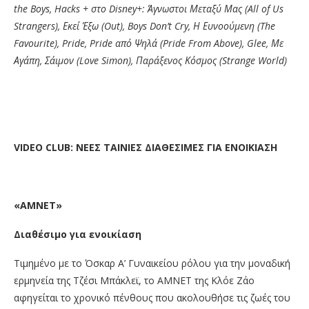
the Boys, Hacks +
στο
Disney+:
Άγνωστοι
Μεταξύ
Μας
(All of Us
Strangers),
Εκεί
Έξω
(Out), Boys Don’t Cry,
Η
Ευνοούμενη
(The
Favourite), Pride, Pride
από
Ψηλά
(Pride From Above), Glee,
Με
Αγάπη
,
Σάιμον
(Love Simon),
Παράξενος
Κόσμος
(Strange World)
VIDEO
CLUB
: ΝΕΕΣ ΤΑΙΝΙΕΣ ΔΙΑΘΕΣΙΜΕΣ ΓΙΑ ΕΝΟΙΚΙΑΣΗ
«ΑΜΝΕΤ»
Διαθέσιμο για ενοικίαση
Τιμημένο με το Όσκαρ Α’ Γυναικείου ρόλου για την μοναδική
ερμηνεία της Τζέσι Μπάκλεϊ, το ΑΜΝΕΤ της Κλόε Ζάο
αφηγείται το χρονικό πένθους που ακολουθήσε τις ζωές του