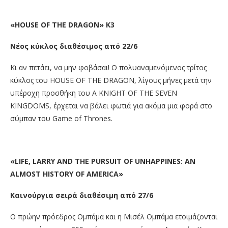
«
HOUSE
OF
THE
DRAGON
» Κ3
Νέος κύκλος διαθέσιμος από 22/6
Κι αν πετάει, να μην φοβάσαι! Ο πολυαναμενόμενος τρίτος
κύκλος του HOUSE OF THE DRAGON, λίγους μήνες μετά την
υπέροχη προσθήκη του A KNIGHT OF THE SEVEN
KINGDOMS, έρχεται να βάλει φωτιά για ακόμα μια φορά στο
σύμπαν του Game of Thrones.
«
LIFE
,
LARRY
AND
THE
PURSUIT
OF
UNHAPPINES
:
AN
ALMOST
HISTORY
OF
AMERICA
»
Καινούργια σειρά διαθέσιμη από 27/6
Ο πρώην πρόεδρος Ομπάμα και η Μισέλ Ομπάμα ετοιμάζονται