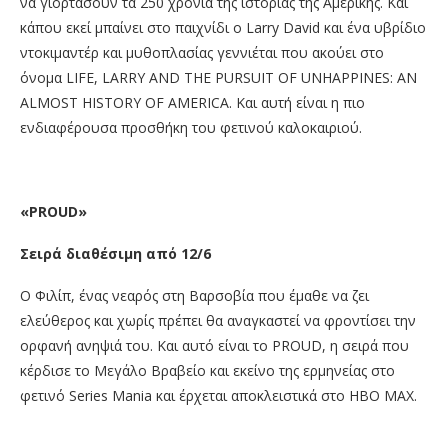
να γιορτάσουν τα 250 χρόνια της ιστορίας της Αμερικής. Και
κάπου εκεί μπαίνει στο παιχνίδι ο Larry David και ένα υβρίδιο
ντοκιμαντέρ και μυθοπλασίας γεννιέται που ακούει στο
όνομα LIFE, LARRY AND THE PURSUIT OF UNHAPPINES: AN
ALMOST HISTORY OF AMERICA. Και αυτή είναι η πιο
ενδιαφέρουσα προσθήκη του φετινού καλοκαιριού. ​
«
PROUD
»
Σειρά διαθέσιμη από 12/6
Ο Φιλίπ, ένας νεαρός στη Βαρσοβία που έμαθε να ζει
ελεύθερος και χωρίς πρέπει θα αναγκαστεί να φροντίσει την
ορφανή ανηψιά του. Και αυτό είναι το PROUD, η σειρά που
κέρδισε το Μεγάλο Βραβείο και εκείνο της ερμηνείας στο
φετινό Series Mania και έρχεται αποκλειστικά στο ΗΒΟ ΜΑΧ.