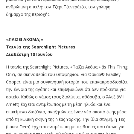
ανθρώπινη απειλή: τον Τζέρι Τζενεράτζο, τον γαλίφη
δήμαρχο της περιοχής.
«ΠΑΙΖΕΙ ΑΚΟΜΑ;»
Ταινία της Searchlight Pictures
Διαθέσιμη 10 Ιουνίου
Η ταινία της Searchlight Pictures, «Παίζει Ακόμα;» (Is This Thing
On?), σε σκηνοθεσία του υποψήφιου για Όσκαρ® Bradley
Cooper, είναι μια συγκινητική ιστορία που επαναπροσδιορίζει
την έννοια της αγάπης και επιβεβαιώνει ότι δεν πρόκειται για
αστείο. Καθώς ο γάμος τους διαλύεται αθόρυβα, ο Άλεξ (Will
Arnett) έρχεται αντιμέτωπος με τη μέση ηλικία και ένα
επικείμενο διαζύγιο, αναζητώντας έναν νέο σκοπό ζωής μέσα
από τη κωμική σκηνή της Νέας Υόρκης. Την ίδια στιγμή, η Τες
(Laura Dern) έρχεται αντιμέτωπη με τις θυσίες που έκανε για