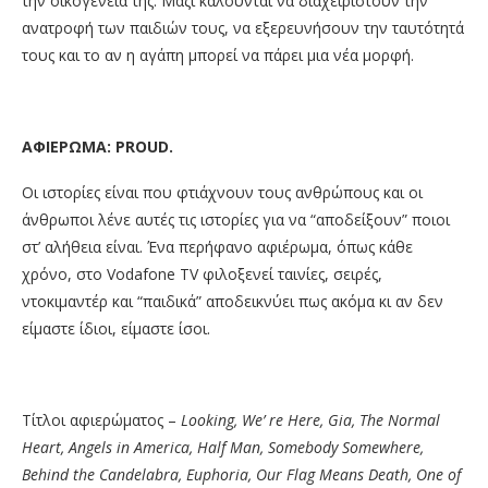
την οικογένειά της. Μαζί καλούνται να διαχειριστούν την
ανατροφή των παιδιών τους, να εξερευνήσουν την ταυτότητά
τους και το αν η αγάπη μπορεί να πάρει μια νέα μορφή.
ΑΦΙΕΡΩΜΑ:
PROUD
.
Οι ιστορίες είναι που φτιάχνουν τους ανθρώπους και οι
άνθρωποι λένε αυτές τις ιστορίες για να “αποδείξουν” ποιοι
στ’ αλήθεια είναι. Ένα περήφανο αφιέρωμα, όπως κάθε
χρόνο, στο Vodafone TV φιλοξενεί ταινίες, σειρές,
ντοκιμαντέρ και “παιδικά” αποδεικνύει πως ακόμα κι αν δεν
είμαστε ίδιοι, είμαστε ίσοι. ​
Τίτλοι αφιερώματος –
Looking, We’ re Here, Gia, The Normal
Heart, Angels in America, Half Man, Somebody Somewhere,
Behind the Candelabra, Euphoria, Our Flag Means Death, One of