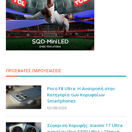
ΠΡΟΣΦΑΤΕΣ ΠΑΡΟΥΣΙΑΣΕΙΣ
Poco F8 Ultra: Η Ανατροπή στην
Κατηγορία των Κορυφαίων
Smartphones
02/08/2026
Σύγκριση Κορυφής: Xiaomi 17 Ultra
εναντίον Vivo X300 Ultra – Όταν η