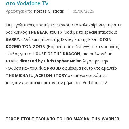
στο Vodafone TV
γράφτηκε απο
Kostas Gliatiotis
05/06/2026
Οι μεγαλύτερες πρεμιέρες φέρνουν το καλοκαίρι νωρίτερα. Ο
5ος κύκλος
THE
BEAR
, του FX, μαζί με το special επεισόδιο
GARRY
, αλλά και η ταινία της Disney και της Pixar,
ΣΤΟΝ
ΚΟΣΜΟ ΤΩΝ ΖΩΩΝ
(Hoppers) στο Disney+, ο καινούργιος
κύκλος για το
HOUSE
OF
THE
DRAGON
, μια συλλογή με
ταινίες
directed
by
Christopher
Nolan
λίγο πριν την
«Οδύσσειά» του, ένα
PROUD
αφιέρωμα και το ντοκιμαντέρ
THE
MICHAEL
JACKSON
STORY
σε αποκλειστικότητα,
παίζουν δυνατά και αυτόν τον μήνα στο Vodafone TV.
ΞΕΧΩΡΙΣΤΟΙ ΤΙΤΛΟΙ ΑΠΟ ΤΟ ΗΒΟ ΜΑΧ ΚΑΙ ΤΗΝ
WARNER