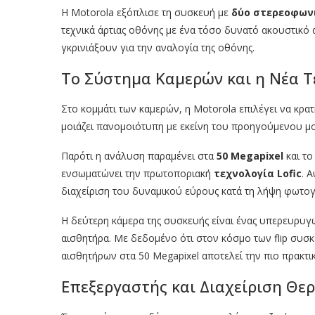
Η Motorola εξόπλισε τη συσκευή με
δύο στερεοφων
τεχνικά άρτιας οθόνης με ένα τόσο δυνατό ακουστικό
γκρινιάξουν για την αναλογία της οθόνης.
Το Σύστημα Καμερών και η Νέα Τε
Στο κομμάτι των καμερών, η Motorola επιλέγει να κρα
μοιάζει πανομοιότυπη με εκείνη του προηγούμενου μο
Παρότι η ανάλυση παραμένει στα
50 Megapixel
και το
ενσωματώνει την πρωτοποριακή
τεχνολογία Lofic
. 
διαχείριση του δυναμικού εύρους κατά τη λήψη φωτογ
Η δεύτερη κάμερα της συσκευής είναι ένας υπερευρυγώ
αισθητήρα. Με δεδομένο ότι στον κόσμο των flip συσ
αισθητήρων στα 50 Megapixel αποτελεί την πιο πρακτικ
Επεξεργαστής και Διαχείριση Θε