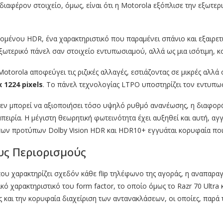
νδιαφέρον στοιχείο, όμως, είναι ότι η Motorola εξόπλισε την εξωτε
μένου HDR, ένα χαρακτηριστικό που παραμένει σπάνιο και εξαιρετι
 εξωτερικό πάνελ σαν στοιχείο εντυπωσιαμού, αλλά ως μια ισότιμη, 
torola αποφεύγει τις ριζικές αλλαγές, εστιάζοντας σε μικρές αλλά 
x 1224 pixels
. Το πάνελ τεχνολογίας LTPO υποστηρίζει τον εντυπ
δεν μπορεί να αξιοποιήσει τόσο υψηλό ρυθμό ανανέωσης, η διαφορά 
πειρία. Η μέγιστη θεωρητική φωτεινότητα έχει αυξηθεί και αυτή, αγ
ων προτύπων Dolby Vision HDR και HDR10+ εγγυάται κορυφαία πο
υς Περιορισμούς
που χαρακτηρίζει σχεδόν κάθε flip τηλέφωνο της αγοράς, η αναπαρ
ικό χαρακτηριστικό του form factor, το οποίο όμως το Razr 70 Ultra 
ης και την κορυφαία διαχείριση των αντανακλάσεων, οι οποίες, παρ