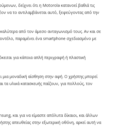
ύμενων, δείχνει ότι η Motorola κατανοεί βαθιά τις
έον να το αντιλαμβάνεται αυτό, ξεφεύγοντας από την
 καλύτερα από τον άμεσο ανταγωνισμό τους. Αν και σε
μοντέλο, παραμένει ένα smartphone σχεδιασμένο με
όκειται για κάποια απλή περιγραφή ή πλαστική
ι μια μοναδική αίσθηση στην αφή. Ο χρήστης μπορεί
αι τα υλικά κατασκευής παίζουν, για πολλούς, τον
sung, και για να είμαστε απόλυτα δίκαιοι, και άλλων
ήστης απευθείας στην εξωτερική οθόνη, αρκεί αυτή να