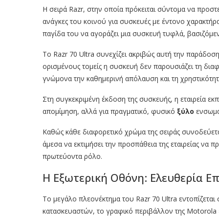
Η σειρά Razr, στην οποία πρόκειται σύντομα να προστε
ανάγκες του κοινού για συσκευές με έντονο χαρακτήρα
παγίδα του να αγοράζει μια συσκευή τυφλά, βασιζόμε
Το Razr 70 Ultra συνεχίζει ακριβώς αυτή την παράδοσ
ορισμένους τομείς η συσκευή δεν παρουσιάζει τη δι
γνώμονα την καθημερινή απόλαυση και τη χρηστικότητ
Στη συγκεκριμένη έκδοση της συσκευής, η εταιρεία εκ
απομίμηση, αλλά για πραγματικό, φυσικό
ξύλο
ενσωμα
Καθώς κάθε διαφορετικό χρώμα της σειράς συνοδεύεται
άμεσα να εκτιμήσει την προσπάθεια της εταιρείας να π
πρωτεύοντα ρόλο.
Η Εξωτερική Οθόνη: Ελευθερία Ε
Το μεγάλο πλεονέκτημα του Razr 70 Ultra εντοπίζεται 
κατασκευαστών, το γραφικό περιβάλλον της Motorola 