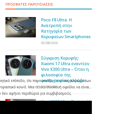
ΠΡΟΣΦΑΤΕΣ ΠΑΡΟΥΣΙΑΣΕΙΣ
Poco F8 Ultra: Η
Ανατροπή στην
Κατηγορία των
Κορυφαίων Smartphones
02/08/2026
Σύγκριση Κορυφής:
Xiaomi 17 Ultra εναντίον
Vivo X300 Ultra – Όταν η
φιλοσοφία της
φωτογραφίας αλλάζει
ωρητικό επίπεδο, ότι παρουσιάζει το αποκορύφωμα των
31/07/2026
οραστικό κοινό. Μια τέτοια συσκευή οφείλει να είναι…
υ δεν αφήνει περιθώρια για συμβιβασμούς.
Vivo X300 Ultra Review: Η
αποθέωση της
φωτογραφίας σε ένα