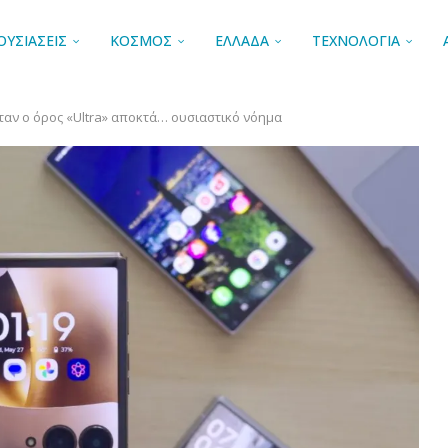
ΟΥΣΙΑΣΕΙΣ
ΚΟΣΜΟΣ
ΕΛΛΑΔΑ
ΤΕΧΝΟΛΟΓΙΑ
 Όταν ο όρος «Ultra» αποκτά… ουσιαστικό νόημα