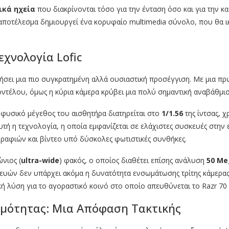
ικά ηχεία
που διακρίνονται τόσο για την ένταση όσο και για την 
 αποτέλεσμα δημιουργεί ένα κορυφαίο multimedia σύνολο, που θα ι
χνολογία Lofic
τήσει μια πιο συγκρατημένη αλλά ουσιαστική προσέγγιση. Με μια πρ
ντέλου, όμως η κύρια κάμερα κρύβει μια πολύ σημαντική αναβάθμισ
 φυσικό μέγεθος του αισθητήρα διατηρείται στο
1/1.56
της ίντσας, χ
Αυτή η τεχνολογία, η οποία εμφανίζεται σε ελάχιστες συσκευές στην
ραφιών και βίντεο υπό δύσκολες φωτιστικές συνθήκες.
νιος (
ultra-wide
) φακός, ο οποίος διαθέτει επίσης ανάλυση
50 Me
κευών δεν υπάρχει ακόμα η δυνατότητα ενσωμάτωσης τρίτης κάμερας
ή λύση για το αγοραστικό κοινό στο οποίο απευθύνεται το Razr 70 U
ρμότητας: Μια Απόφαση Τακτικής