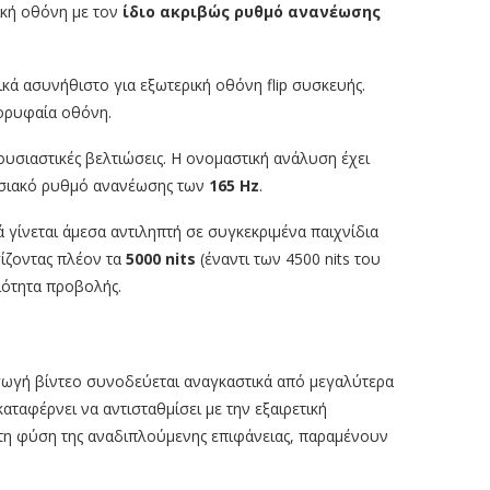
ρική οθόνη με τον
ίδιο ακριβώς ρυθμό ανανέωσης
κά ασυνήθιστο για εξωτερική οθόνη flip συσκευής.
κορυφαία οθόνη.
ουσιαστικές βελτιώσεις. Η ονομαστική ανάλυση έχει
ωσιακό ρυθμό ανανέωσης των
165 Hz
.
γίνεται άμεσα αντιληπτή σε συγκεκριμένα παιχνίδια
γίζοντας πλέον τα
5000 nits
(έναντι των 4500 nits του
ιότητα προβολής.
αγωγή βίντεο συνοδεύεται αναγκαστικά από μεγαλύτερα
καταφέρνει να αντισταθμίσει με την εξαιρετική
ά τη φύση της αναδιπλούμενης επιφάνειας, παραμένουν