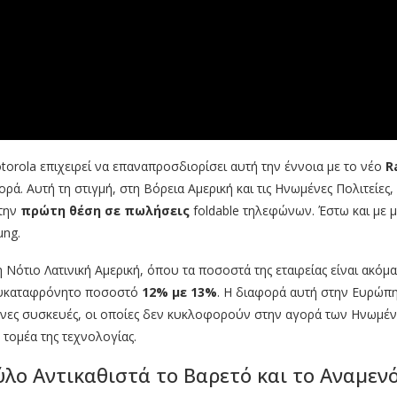
rola επιχειρεί να επαναπροσδιορίσει αυτή την έννοια με το νέο
R
αγορά. Αυτή τη στιγμή, στη Βόρεια Αμερική και τις Ηνωμένες Πολιτεί
 την
πρώτη θέση σε πωλήσεις
foldable τηλεφώνων. Έστω και με 
ung.
η Νότιο Λατινική Αμερική, όπου τα ποσοστά της εταιρείας είναι ακ
 ευκαταφρόνητο ποσοστό
12% με 13%
. Η διαφορά αυτή στην Ευρώπη 
νες συσκευές, οι οποίες δεν κυκλοφορούν στην αγορά των Ηνωμένω
τομέα της τεχνολογίας.
ύλο Αντικαθιστά το Βαρετό και το Αναμεν