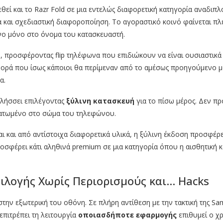
θεί και το Razr Fold σε μια εντελώς διαφορετική κατηγορία αναδιπλο
 και σχεδιαστική διαφοροποίηση. Το αγοραστικό κοινό φαίνεται πλ
νο μόνο στο όνομα του κατασκευαστή.
η, προσφέροντας flip τηλέφωνα που επιδιώκουν να είναι ουσιαστικά
αφορά που ίσως κάποιοι θα περίμεναν από το αμέσως προηγούμενο 
α.
πλήσσει επιλέγοντας
ξύλινη κατασκευή
για το πίσω μέρος. Δεν πρ
τωμένο στο σώμα του τηλεφώνου.
 και από αντίστοιχα διαφορετικά υλικά, η ξύλινη έκδοση προσφέρε
ροσφέρει κάτι αληθινά premium σε μια κατηγορία όπου η αισθητική κ
πιλογής Χωρίς Περιορισμούς και… Hacks
στην εξωτερική του οθόνη. Σε πλήρη αντίθεση με την τακτική της Sam
επιτρέπει τη λειτουργία
οποιασδήποτε εφαρμογής
επιθυμεί ο χρ