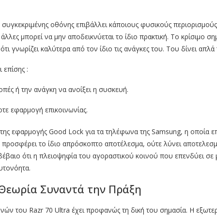
ς συγκεκριμένης οθόνης επιβάλλει κάποιους φυσικούς περιορισμούς
 άλλες μπορεί να μην αποδεικνύεται το ίδιο πρακτική. Το κρίσιμο ση
 ότι γνωρίζει καλύτερα από τον ίδιο τις ανάγκες του. Του δίνει απλ
 επίσης :
οπές ή την ανάγκη να ανοίξει η συσκευή.
τε εφαρμογή επικοινωνίας.
της εφαρμογής Good Lock για τα τηλέφωνα της Samsung, η οποία επι
εν προσφέρει το ίδιο απρόσκοπτο αποτέλεσμα, ούτε λύνει αποτελεσμ
βέβαιο ότι η πλειοψηφία του αγοραστικού κοινού που επενδύει σε 
αυτονόητα.
 Θεωρία Συναντά την Πράξη
ονών του Razr 70 Ultra έχει προφανώς τη δική του σημασία. Η εξωτε