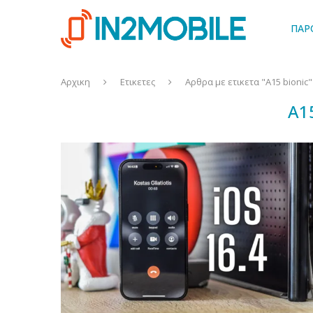
ΠΑΡ
Αρχικη
Ετικετες
Αρθρα με ετικετα "A15 bionic"
A1