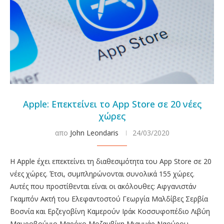
Apple: Επεκτείνει το App Store σε 20 νέες
χώρες
απο
John Leondaris
24/03/2020
Η Apple έχει επεκτείνει τη διαθεσιμότητα του App Store σε 20
νέες χώρες. Έτσι, συμπληρώνονται συνολικά 155 χώρες.
Αυτές που προστίθενται είναι οι ακόλουθες: Αφγανιστάν
Γκαμπόν Ακτή του Ελεφαντοστού Γεωργία Μαλδίβες Σερβία
Βοσνία και Ερζεγοβίνη Καμερούν Ιράκ Κοσσυφοπέδιο Λιβύη
Μαυροβούνιο Μαρόκο Μοζαμβίκη Μιανμάρ Ναούρου