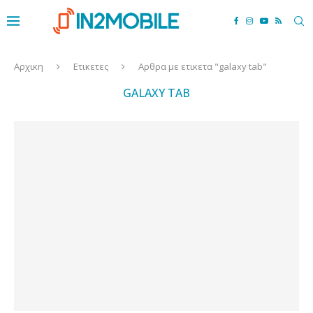
Αρχικη
Ετικετες
Αρθρα με ετικετα "galaxy tab"
GALAXY TAB