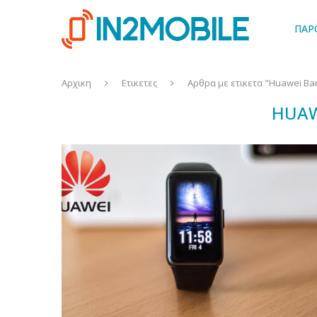
ΠΑΡ
Αρχικη
Ετικετες
Αρθρα με ετικετα "Huawei Ba
HUAW