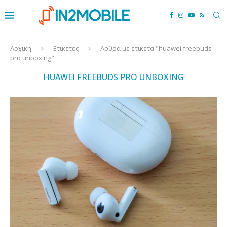
Αρχικη
Ετικετες
Αρθρα με ετικετα "huawei freebuds
pro unboxing"
HUAWEI FREEBUDS PRO UNBOXING