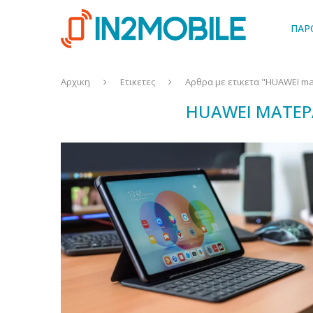
ΠΑΡ
Αρχικη
Ετικετες
Αρθρα με ετικετα "HUAWEI ma
HUAWEI MATEPA