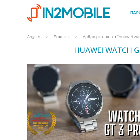
ΠΑΡ
Αρχικη
Ετικετες
Αρθρα με ετικετα "huawei watc
HUAWEI WATCH GT