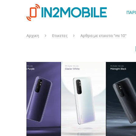
ΠΑΡ
Αρχικη
Ετικετες
Αρθρα με ετικετα "mi 10"