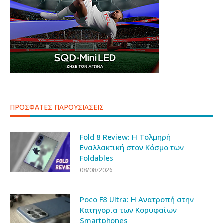
ΠΡΟΣΦΑΤΕΣ ΠΑΡΟΥΣΙΑΣΕΙΣ
Fold 8 Review: Η Τολμηρή
Εναλλακτική στον Κόσμο των
Foldables
08/08/2026
Poco F8 Ultra: Η Ανατροπή στην
Κατηγορία των Κορυφαίων
Smartphones