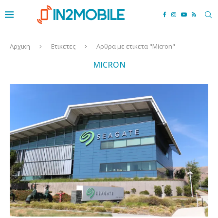
Αρχικη
Ετικετες
Αρθρα με ετικετα "Micron"
MICRON