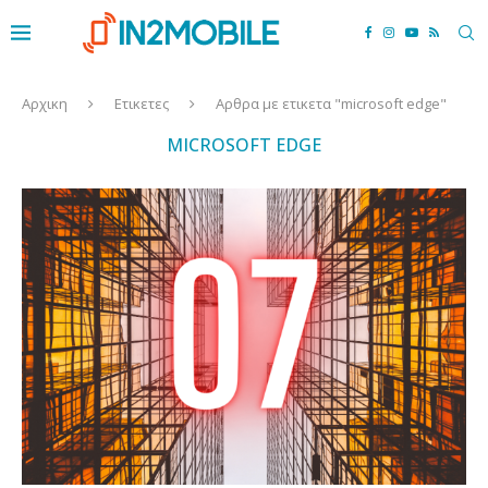
Αρχικη
Ετικετες
Αρθρα με ετικετα "microsoft edge"
MICROSOFT EDGE