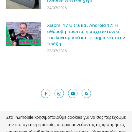
ιδανικά στο ένα χέρι
24/07/2026
Xiaomi 17 Ultra και Android 17: Η
αθόρυβη πρωτιά, η αρχιτεκτονική
του λογισμικού και τι σημαίνει στην
πράξη
22/07/2026
@2018 - in2mobile.gr. All Right Reserved. Designed and developed by
Στο In2mobile xρησιμοποιούμε cookies για να σας παρέχουμε
mcde.gr
την πιο σχετική εμπειρία, απομνημονεύοντας τις προτιμήσεις
και τις επαναλαμβανόμενες επισκέψεις σας. Κάνοντας κλικ στο