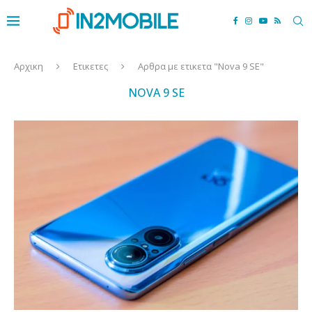
Αρχικη
Ετικετες
Αρθρα με ετικετα "Nova 9 SE"
NOVA 9 SE