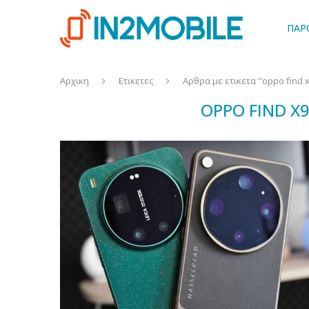
ΠΑΡ
Αρχικη
Ετικετες
Αρθρα με ετικετα "oppo find x
OPPO FIND X