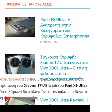
ΠΡΟΣΦΑΤΕΣ ΠΑΡΟΥΣΙΑΣΕΙΣ
Poco F8 Ultra: Η
Ανατροπή στην
Κατηγορία των
Κορυφαίων Smartphones
02/08/2026
Σύγκριση Κορυφής:
Xiaomi 17 Ultra εναντίον
Vivo X300 Ultra – Όταν η
φιλοσοφία της
φωτογραφίας αλλάζει
έρει το καλύτερο
που μπορεί να κατασκευάσει τη
31/07/2026
 περίπτωση του
Xiaomi 17 Ultra
και του
Find X9 Ultra
α δύο τηλέφωνα δικαιολογούν με τον καλύτερο δυνατό
 τομέα της φωτογραφίας.
Vivo X300 Ultra Review: Η
αποθέωση της
φωτογραφίας σε ένα