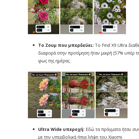
Το Ζουμ που μπερδεύει:
Το Find X9 Ultra διαθ
διαφορά στην προτίμηση ήταν μικρή (57% υπέρ τη
φως της ημέρας.
Ultra Wide υπεροχή:
Εδώ τα πράγματα ήταν συν
με την υπερβολικά ήπια λήψη του Xiaomi.