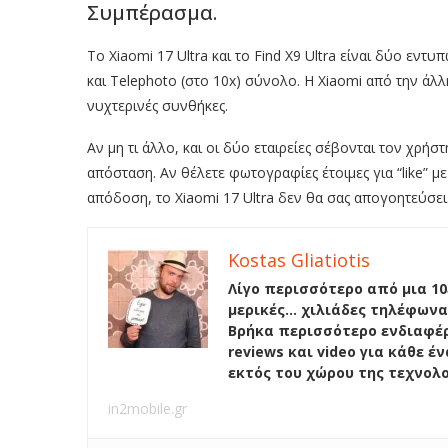
Συμπέρασμα.
Το Xiaomi 17 Ultra και το Find X9 Ultra είναι δύο εντ
και Telephoto (στο 10x) σύνολο. Η Xiaomi από την άλλ
νυχτερινές συνθήκες.
Αν μη τι άλλο, και οι δύο εταιρείες σέβονται τον χρή
απόσταση. Αν θέλετε φωτογραφίες έτοιμες για “like” με
απόδοση, το Xiaomi 17 Ultra δεν θα σας απογοητεύσει
Kostas Gliatiotis
Λίγο περισσότερο από μια 10
μερικές… χιλιάδες τηλέφωνα
Βρήκα περισσότερο ενδιαφέρ
reviews και video για κάθε 
εκτός του χώρου της τεχνολ
in2mobile.gr