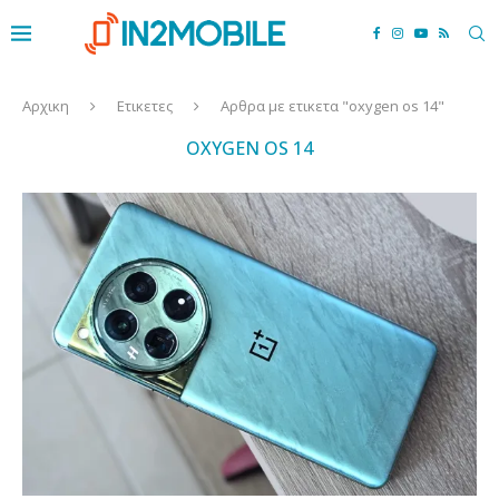
Αρχικη
Ετικετες
Αρθρα με ετικετα "oxygen os 14"
OXYGEN OS 14