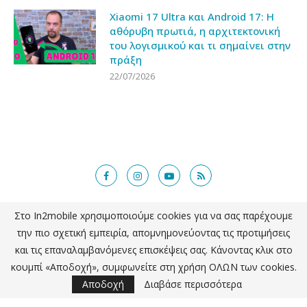
Xiaomi 17 Ultra και Android 17: Η
αθόρυβη πρωτιά, η αρχιτεκτονική
του λογισμικού και τι σημαίνει στην
πράξη
22/07/2026
Στο In2mobile xρησιμοποιούμε cookies για να σας παρέχουμε
@2018 - in2mobile.gr. All Right Reserved. Designed and developed by
την πιο σχετική εμπειρία, απομνημονεύοντας τις προτιμήσεις
mcde.gr
και τις επαναλαμβανόμενες επισκέψεις σας. Κάνοντας κλικ στο
κουμπί «Αποδοχή», συμφωνείτε στη χρήση ΟΛΩΝ των cookies.
ΕΠΙΣΤΡΟΦΗ ΣΤΗΝ ΚΟΡΥΦΗ
Αποδοχή
Διαβάσε περισσότερα