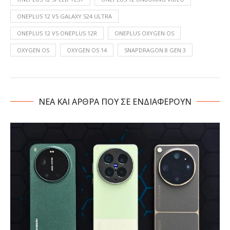
ONEPLUS 12 VS GALAXY S24 ULTRA
ONEPLUS 12 VS ONEPLUS 12R
ONEPLUS OXYGEN OS
OXYGEN OS
OXYGEN OS 14
SNAPDRAGON 8 GEN 3
NΕΑ ΚΑΙ ΑΡΘΡΑ ΠΟΥ ΣΕ ΕΝΔΙΑΦΕΡΟΥΝ