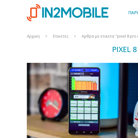
ΠΑΡ
Αρχικη
Ετικετες
Αρθρα με ετικετα "pixel 8 pro
PIXEL 