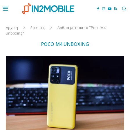
Αρχικη
Ετικετες
Αρθρα με ετικετα "Poco M4
unboxing"
POCO M4 UNBOXING