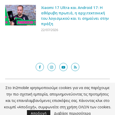
Xiaomi 17 Ultra και Android 17: Η
αθόρυβη πρωτιά, η αρχιτεκτονική
του λογισμικού και τι σημαίνει στην
πράξη
22/07/2026
@2018 - in2mobile.gr. All Right Reserved. Designed and developed by
Στο In2mobile xρησιμοποιούμε cookies για να σας παρέχουμε
mcde.gr
την πιο σχετική εμπειρία, απομνημονεύοντας τις προτιμήσεις
και τις επαναλαμβανόμενες επισκέψεις σας. Κάνοντας κλικ στο
ΕΠΙΣΤΡΟΦΗ ΣΤΗΝ ΚΟΡΥΦΗ
κουμπί «Αποδοχή», συμφωνείτε στη χρήση ΟΛΩΝ των cookies.
Αποδοχή
Διαβάσε περισσότερα