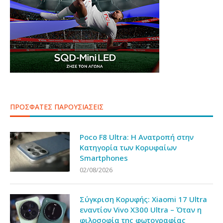
ΠΡΟΣΦΑΤΕΣ ΠΑΡΟΥΣΙΑΣΕΙΣ
Poco F8 Ultra: Η Ανατροπή στην
Κατηγορία των Κορυφαίων
Smartphones
02/08/2026
Σύγκριση Κορυφής: Xiaomi 17 Ultra
εναντίον Vivo X300 Ultra – Όταν η
φιλοσοφία της φωτογραφίας