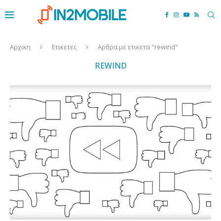
Αρχικη
Ετικετες
Αρθρα με ετικετα "rewind"
REWIND