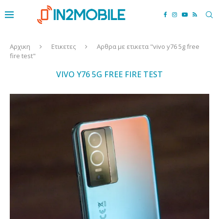
Αρχικη
Ετικετες
Αρθρα με ετικετα "vivo y76 5g free
fire test"
VIVO Y76 5G FREE FIRE TEST