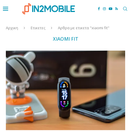
Αρχικη
Ετικετες
Αρθρα με ετικετα "xiaomi fit"
XIAOMI FIT