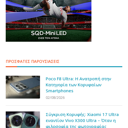
ΠΡΟΣΦΑΤΕΣ ΠΑΡΟΥΣΙΑΣΕΙΣ
Poco F8 Ultra: Η Ανατροπή στην
Κατηγορία των Κορυφαίων
Smartphones
02/08/2026
Σύγκριση Κορυφής: Xiaomi 17 Ultra
εναντίον Vivo X300 Ultra – Όταν η
φιλοσοφία της φωτογραφίας