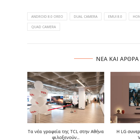
ANDROID 8.0 OREO
DUAL CAMERA
EMUI 8.0
HO
QUAD CAMERA
NΕΑ ΚΑΙ ΑΡΘΡΑ
eague of
Τα νέα γραφεία της TCL στην Αθήνα
Η LG συνερ
...
φιλοξενούν...
V