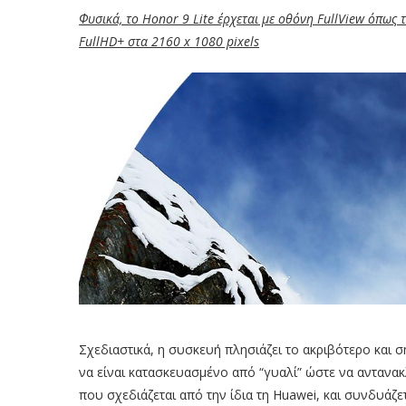
Φυσικά, το Honor 9 Lite έρχεται με οθόνη FullView όπως
FullHD+ στα 2160 x 1080 pixels
Σχεδιαστικά, η συσκευή πλησιάζει το ακριβότερο και σ
να είναι κατασκευασμένο από “γυαλί” ώστε να αντανακλ
που σχεδιάζεται από την ίδια τη Huawei, και συνδυάζ