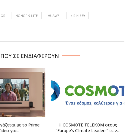
NOR
HONOR 9 LITE
HUAWEI
KIRIN 659
 ΠΟΥ ΣΕ ΕΝΔΙΑΦΕΡΟΥΝ
γάζεται με το Prime
Η COSMOTE TELEKOM στους
ideo για...
“Europe’s Climate Leaders” των...