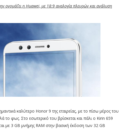
 την ονομάζει η Huawei, με 18:9 αναλογία πλευρών και ανάλυση
ημαντικά καλύτερο Honor 9 της εταιρείας, με το πίσω μέρος του
ά το φως. Στο εσωτερικό του βρίσκεται και πάλι ο Kirin 659
εται με 3 GB μνήμης RAM στην βασική έκδοση των 32 GB