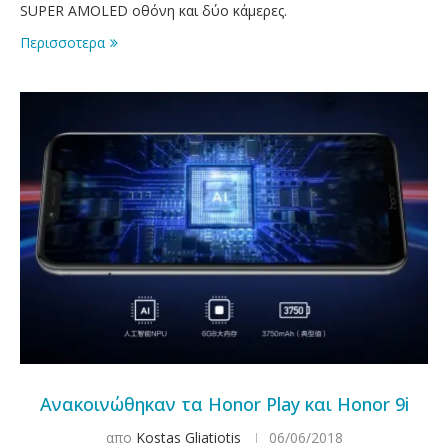
SUPER AMOLED οθόνη και δύο κάμερες.
Περισσοτερα
Ανακοινώθηκαν τα Honor Play και Honor 9i
απο
Kostas Gliatiotis
06/06/2018