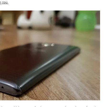
η του.