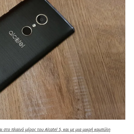
αι στο πλαϊνό μέρος του Alcatel 5, και με μια μικρή καμπύλη