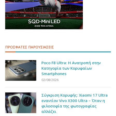
ΠΡΟΣΦΑΤΕΣ ΠΑΡΟΥΣΙΑΣΕΙΣ
Poco F8 Ultra: Η Ανατροπή στην
Κατηγορία των Κορυφαίων
Smartphones
02/08/2026
Σύγκριση Κορυφής: Xiaomi 17 Ultra
εναντίον Vivo X300 Ultra – Όταν η
φιλοσοφία της φωτογραφίας
αλλάζει