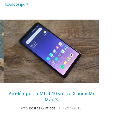
Περισσοτερα
ί
Διαθέσιμο το MIUI 10 για το Xiaomi Mi
Max 3
απο
Kostas Gliatiotis
12/11/2018