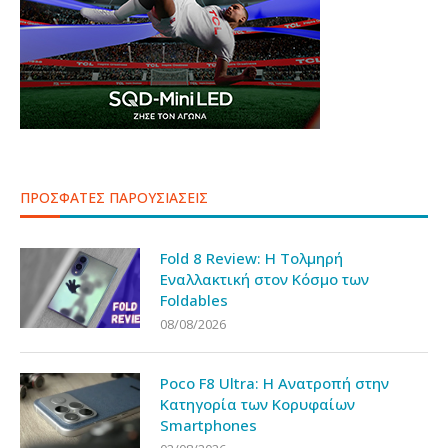
ΠΡΟΣΦΑΤΕΣ ΠΑΡΟΥΣΙΑΣΕΙΣ
Fold 8 Review: Η Τολμηρή
Εναλλακτική στον Κόσμο των
Foldables
08/08/2026
Poco F8 Ultra: Η Ανατροπή στην
Κατηγορία των Κορυφαίων
Smartphones