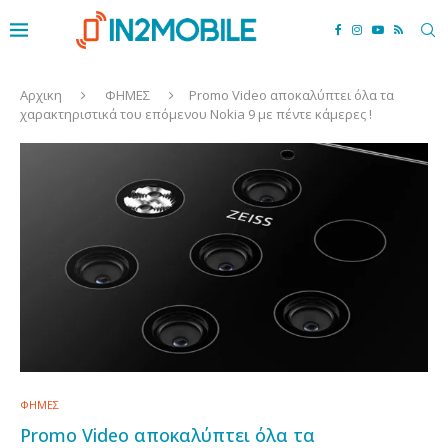
Αρχικη
ΦΗΜΕΣ
Promo Video αποκαλύπτει όλα τα
χαρακτηριστικά του επόμενου Nokia 9 με πέντε κάμερες !
ΦΗΜΕΣ
Promo Video αποκαλύπτει όλα τα