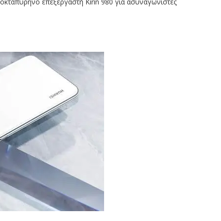
ε οκταπύρηνο επεξεργαστή Kirin 980 για ασυναγώνιστες