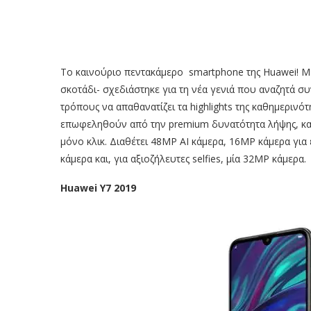
Το καινούριο πεντακάμερο smartphone της Huawei! Με
σκοτάδι- σχεδιάστηκε για τη νέα γενιά που αναζητά σ
τρόπους να απαθανατίζει τα highlights της καθημερινότ
επωφεληθούν από την premium δυνατότητα λήψης, κατ
μόνο κλικ. Διαθέτει 48MP AI κάμερα, 16ΜP κάμερα γι
κάμερα και, για αξιοζήλευτες selfies, μία 32MP κάμερα.
Huawei Y7 2019