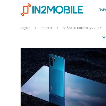
ΠΑΡ
Αρχικη
Ετικετες
Αρθρα με ετικετα "y7 2019"
Y