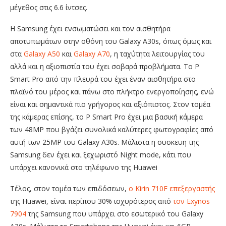
μέγεθος στις 6.6 ίντσες.
Η Samsung έχει ενσωματώσει και τον αισθητήρα
αποτυπωμάτων στην οθόνη του Galaxy A30s, όπως όμως και
στα
Galaxy A50
και
Galaxy A70
, η ταχύτητα λειτουργίας του
αλλά και η αξιοπιστία του έχει σοβαρά προβλήματα. Το P
Smart Pro από την πλευρά του έχει έναν αισθητήρα στο
πλαϊνό του μέρος και πάνω στο πλήκτρο ενεργοποίησης, ενώ
είναι και σημαντικά πιο γρήγορος και αξιόπιστος. Στον τομέα
της κάμερας επίσης, το P Smart Pro έχει μια βασική κάμερα
των 48ΜΡ που βγάζει συνολικά καλύτερες φωτογραφίες από
αυτή των 25ΜΡ του Galaxy A30s. Μάλιστα η συσκευη της
Samsung δεν έχει και ξεχωριστό Night mode, κάτι που
υπάρχει κανονικά στο τηλέφωνο της Huawei
Τέλος, στον τομέα των επιδόσεων,
ο Kirin 710F επεξεργαστής
της Huawei, είναι περίπου 30% ισχυρότερος από
τον Exynos
7904
της Samsung που υπάρχει στο εσωτερικό του Galaxy