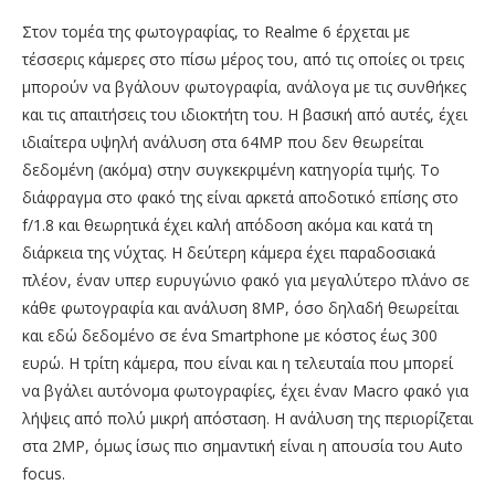
Στον τομέα της φωτογραφίας, το Realme 6 έρχεται με
τέσσερις κάμερες στο πίσω μέρος του, από τις οποίες οι τρεις
μπορούν να βγάλουν φωτογραφία, ανάλογα με τις συνθήκες
και τις απαιτήσεις του ιδιοκτήτη του. Η βασική από αυτές, έχει
ιδιαίτερα υψηλή ανάλυση στα 64ΜΡ που δεν θεωρείται
δεδομένη (ακόμα) στην συγκεκριμένη κατηγορία τιμής. Το
διάφραγμα στο φακό της είναι αρκετά αποδοτικό επίσης στο
f/1.8 και θεωρητικά έχει καλή απόδοση ακόμα και κατά τη
διάρκεια της νύχτας. Η δεύτερη κάμερα έχει παραδοσιακά
πλέον, έναν υπερ ευρυγώνιο φακό για μεγαλύτερο πλάνο σε
κάθε φωτογραφία και ανάλυση 8ΜΡ, όσο δηλαδή θεωρείται
και εδώ δεδομένο σε ένα Smartphone με κόστος έως 300
ευρώ. Η τρίτη κάμερα, που είναι και η τελευταία που μπορεί
να βγάλει αυτόνομα φωτογραφίες, έχει έναν Macro φακό για
λήψεις από πολύ μικρή απόσταση. Η ανάλυση της περιορίζεται
στα 2MP, όμως ίσως πιο σημαντική είναι η απουσία του Auto
focus.