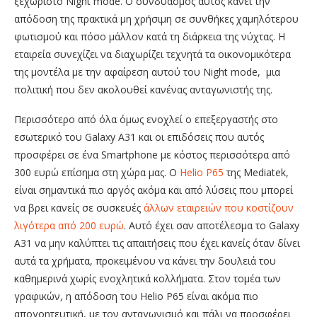
ξεχωριστό Night mode. Ο συνδυασμός αυτός κάνει την
απόδοση της πρακτικά μη χρήσιμη σε συνθήκες χαμηλότερου
φωτισμού και πόσο μάλλον κατά τη διάρκεια της νύχτας. Η
εταιρεία συνεχίζει να διαχωρίζει τεχνητά τα οικονομικότερα
της μοντέλα με την αφαίρεση αυτού του Night mode, μια
πολιτική που δεν ακολουθεί κανένας ανταγωνιστής της.
Περισσότερο από όλα όμως ενοχλεί ο επεξεργαστής στο
εσωτερικό του Galaxy A31 και οι επιδόσεις που αυτός
προσφέρει σε ένα Smartphone με κόστος περισσότερα από
300 ευρώ επίσημα στη χώρα μας. Ο
Helio P65
της Mediatek,
είναι σημαντικά πιο αργός ακόμα και από λύσεις που μπορεί
να βρει κανείς σε συσκευές
άλλων εταιρειών που κοστίζουν
λιγότερα από 200 ευρώ
. Αυτό έχει σαν αποτέλεσμα το Galaxy
A31 να μην καλύπτει τις απαιτήσεις που έχει κανείς όταν δίνει
αυτά τα χρήματα, προκειμένου να κάνει την δουλειά του
καθημερινά χωρίς ενοχλητικά κολλήματα. Στον τομέα των
γραφικών, η απόδοση του Helio P65 είναι ακόμα πιο
απογοητευτική, με τον ανταγωνισμό και πάλι να προσφέρει