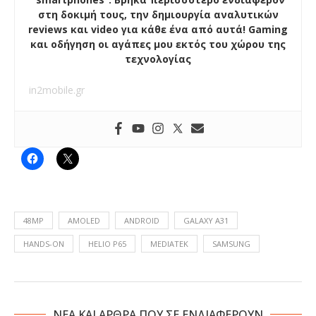
στη δοκιμή τους, την δημιουργία αναλυτικών
reviews και video για κάθε ένα από αυτά! Gaming
και οδήγηση οι αγάπες μου εκτός του χώρου της
τεχνολογίας
in2mobile.gr
48MP
AMOLED
ANDROID
GALAXY A31
HANDS-ON
HELIO P65
MEDIATEK
SAMSUNG
NΕΑ ΚΑΙ ΑΡΘΡΑ ΠΟΥ ΣΕ ΕΝΔΙΑΦΕΡΟΥΝ