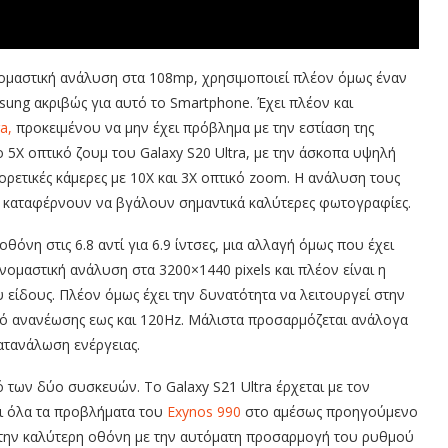
ονομαστική ανάλυση στα 108mp, χρησιμοποιεί πλέον όμως έναν
ung ακριβώς για αυτό το Smartphone. Έχει πλέον και
a,
προκειμένου να μην έχει πρόβλημα με την εστίαση της
το 5Χ οπτικό ζουμ του Galaxy S20 Ultra, με την άσκοπα υψηλή
ορετικές κάμερες με 10Χ και 3Χ οπτικό zoom. Η ανάλυση τους
τά καταφέρνουν να βγάλουν σημαντικά καλύτερες φωτογραφίες.
θόνη στις 6.8 αντί για 6.9 ίντσες, μια αλλαγή όμως που έχει
νομαστική ανάλυση στα 3200×1440 pixels και πλέον είναι η
 είδους. Πλέον όμως έχει την δυνατότητα να λειτουργεί στην
μό ανανέωσης εως και 120Hz. Μάλιστα προσαρμόζεται ανάλογα
κατανάλωση ενέργειας.
ό των δύο συσκευών. Το Galaxy S21 Ultra έρχεται με τον
ι όλα τα προβλήματα του
Exynos 990
στο αμέσως προηγούμενο
ε την καλύτερη οθόνη με την αυτόματη προσαρμογή του ρυθμού