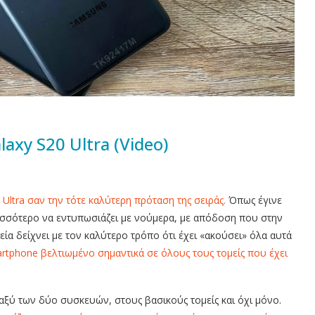
axy S20 Ultra (Video)
 Ultra σαν την τότε καλύτερη πρόταση της σειράς.
Όπως έγινε
σσότερο να εντυπωσιάζει με νούμερα, με απόδοση που στην
εία δείχνει με τον καλύτερο τρόπο ότι έχει «ακούσει» όλα αυτά
martphone βελτιωμένο σημαντικά σε όλους τους τομείς που έχει
αξύ των δύο συσκευών, στους βασικούς τομείς και όχι μόνο.