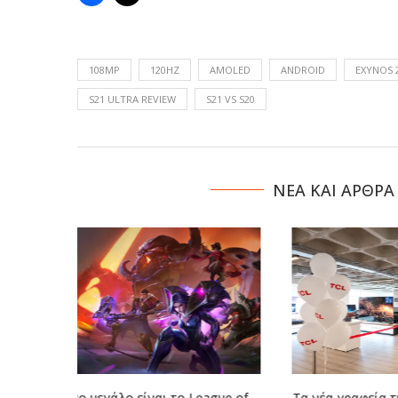
108MP
120HZ
AMOLED
ANDROID
EXYNOS 
S21 ULTRA REVIEW
S21 VS S20
NΕΑ ΚΑΙ ΑΡΘΡΑ
eague of
Τα νέα γραφεία της TCL στην Αθήνα
Η LG συνερ