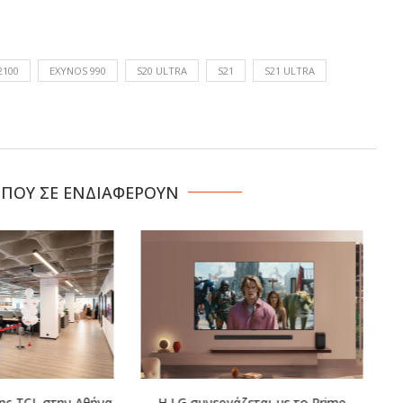
2100
EXYNOS 990
S20 ULTRA
S21
S21 ULTRA
 ΠΟΥ ΣΕ ΕΝΔΙΑΦΕΡΟΥΝ
γάζεται με το Prime
Η COSMOTE TELEKOM στους