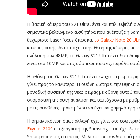
Η βασική κάμερα του S21 Ultra, έχει και πάλι υψηλή 
σημαντικά βελτιωμένο αισθητήρα που ανέπτυξε η Sams
ξεχωριστό Laser focus όπως και
το Galaxy Note 20 Ultr
καμερας αυτής. Αντίστοιχα, στην θέση της κάμερας με 
ανάλυση των 48ΜΡ, το Galaxy S21 Ultra έχει δύο διαφ
είναι στα 10ΜΡ και στις δύο περιπτώσεις, παρόλα αυ
Η οθόνη του Galaxy S21 Ultra έχει ελάχιστα μικρότερη ο
γίνει προς το καλύτερο. Η οθόνη διατηρεί την υψηλή ο
μοναδική συσκευή της νέας σειράς με οθόνη αυτού του
ονομαστική της αυτή ανάλυση και ταυτόχρονα με ρυθ
με τις συνθήκες προκειμένου να έχει και χαμηλότερη 
Η σημαντικότερη όμως αλλαγή έχει γίνει στο εσωτερικ
Exynos 2100
επεξεργαστή της Samsung, που έχει λύσε
Smartphone της εταιρείας. Μάλιστα, σε συνδυασμό μ