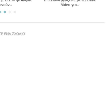
ideo για...
“Europe’s Climate Leaders” των...
Ε ΕΝΑ ΣΧΟΛΙΟ