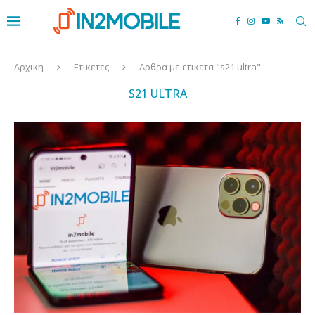
Αρχικη
Ετικετες
Αρθρα με ετικετα "s21 ultra"
S21 ULTRA