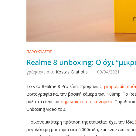
ΠΑΡΟΥΣΙΑΣΕΙΣ
Realme 8 unboxing: Ο όχι “μικ
γράφτηκε απο
Kostas Gliatiotis
09/04/2021
Το νέο Realme 8 Pro είναι προφανώς
η κορυφαία πρότ
φωτογραφία και την βασική κάμερα των 108mp. Το Rea
μάλιστα είναι και
σημαντικά πιο οικονομικό
. Παραδοσια
Unboxing video του.
Η οικονομικότερη πρόταση της εταιρείας, έχει την ίδια
μεγαλύτερη μπαταρία στα 5.000mAh, και έναν διαφορε