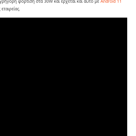
 γρήγορη φόρτιση στα 30W και έρχεται και αυτό με
Android 11
εταιρείας.