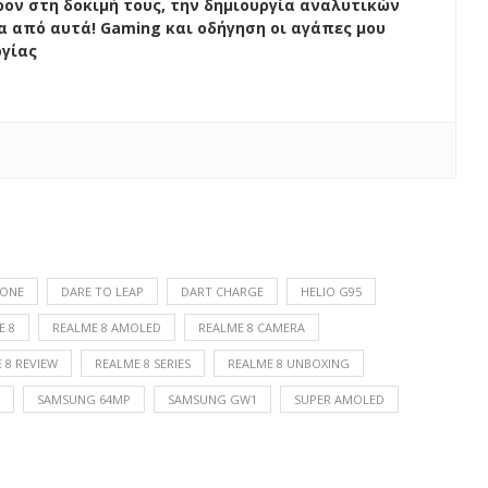
ον στη δοκιμή τους, την δημιουργία αναλυτικών
ένα από αυτά! Gaming και οδήγηση οι αγάπες μου
ογίας
HONE
DARE TO LEAP
DART CHARGE
HELIO G95
E 8
REALME 8 AMOLED
REALME 8 CAMERA
 8 REVIEW
REALME 8 SERIES
REALME 8 UNBOXING
SAMSUNG 64MP
SAMSUNG GW1
SUPER AMOLED