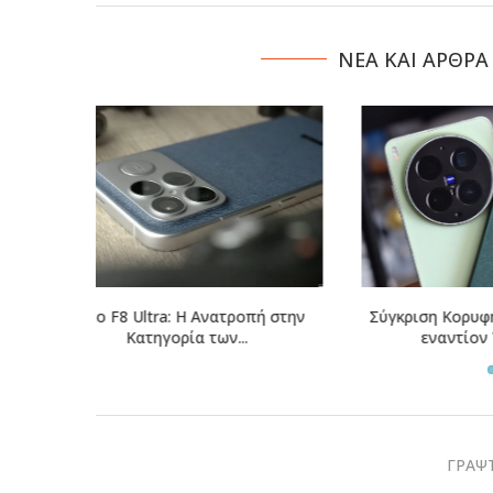
NΕΑ ΚΑΙ ΑΡΘΡΑ
οπή στην
Σύγκριση Κορυφής: Xiaomi 17 Ultra
Vivo X300 Ul
εναντίον Vivo X300...
της 
ΓΡΑΨΤ