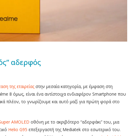
ρός” αδερφός
αση της εταιρείας
στην μεσαία κατηγορία, με έμφαση στη
lme 8 όμως, είναι ένα αντίστοιχα ενδιαφέρον Smartphone που
κά πλέον, το γνωρίζουμε και αυτό μαζί για πρώτη φορά στο
Super AMOLED
οθόνη με το ακριβότερο “αδερφάκι” του, μια
τικό
Helio G95
επεξεργαστή της Mediatek στο εσωτερικό του.