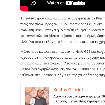
Το ενδιαφέρον εδώ, είναι ότι σε σύγκριση με το Realm
τρεις στο πίσω μέρος των δύο Smartphones είναι ακριβώ
ανάλυση 8mp, υπάρχει η ίδια τρίτη κάμερα με Macro φα
φωτογραφιών και βίντεο. Η βασική κάμερα όμως, διατηρ
είναι ένα από τα ελάχιστα Smartphones σε αυτά τα χρή
Μάλιστα σε κάποιες περιπτώσεις, ο Helio G95 επεξεργα
ισχυρός, με την διαφορά να είναι πιο αισθητή στην πα
μπαταρία είναι ένα ακόμα… πλεονέκτημα, από τη στιγμ
με την ίδια ακριβώς ανάλυση στα 2400×1080 pixels. Ο
“εύκολα” στο Realme 8, λόγω και της χαμηλότερης τιμ
Kostas Gliatiotis
Λίγο περισσότερο από μια 10
μερικές… χιλιάδες τηλέφωνα