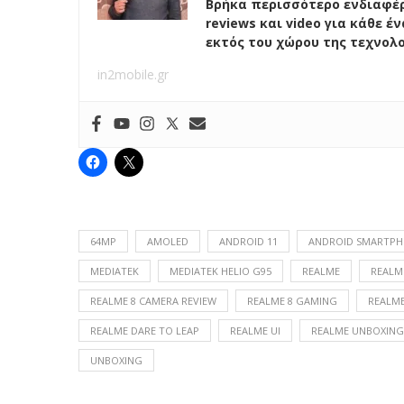
Βρήκα περισσότερο ενδιαφέρ
reviews και video για κάθε 
εκτός του χώρου της τεχνολ
in2mobile.gr
64MP
AMOLED
ANDROID 11
ANDROID SMARTP
MEDIATEK
MEDIATEK HELIO G95
REALME
REALM
REALME 8 CAMERA REVIEW
REALME 8 GAMING
REALME
REALME DARE TO LEAP
REALME UI
REALME UNBOXING
UNBOXING