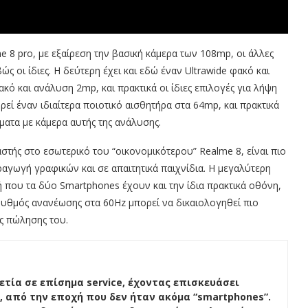
e 8 pro, με εξαίρεση την βασική κάμερα των 108mp, οι άλλες
ς οι ίδιες. Η δεύτερη έχει και εδώ έναν Ultrawide φακό και
κό και ανάλυση 2mp, και πρακτικά οι ίδιες επιλογές για λήψη
εί έναν ιδιαίτερα ποιοτικό αισθητήρα στα 64mp, και πρακτικά
ματα με κάμερα αυτής της ανάλυσης.
στής στο εσωτερικό του “οικονομικότερου” Realme 8, είναι πιο
ραγωγή γραφικών και σε απαιτητικά παιχνίδια. Η μεγαλύτερη
ή που τα δύο Smartphones έχουν και την ίδια πρακτικά οθόνη,
 ρυθμός ανανέωσης στα 60Hz μπορεί να δικαιολογηθεί πιο
ής πώλησης του.
ετία σε επίσημα service, έχοντας επισκευάσει
, από την εποχή που δεν ήταν ακόμα “smartphones”.