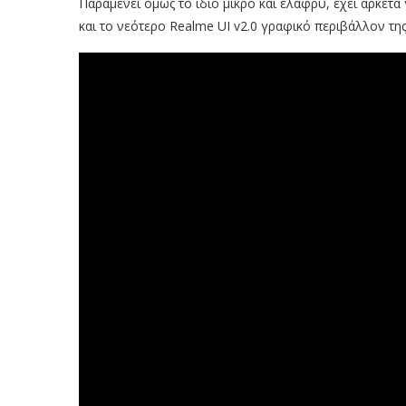
Παραμένει όμως το ίδιο μικρό και ελαφρύ, έχει αρκετά
και το νεότερο Realme UI v2.0 γραφικό περιβάλλον της 