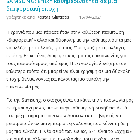
SAMSUNG: Επική καθημερινότητα σε μια
διαφορετική εποχή
γράφτηκε απο
Kostas Gliatiotis
15/04/2021
Η χρονιά που μας πέρασε ήταν στην καλύτερη περίπτωση
«διαφορετική» αλλά και δύσκολη, με την καθημερινότητα μας
να αλλάζει με πολλούς τρόπους. Όμως μαζί με τις αλλαγές
αυτές ήρθε και ένας διαφορετικός τρόπος επικοινωνίας για
τους περισσότερους από εμάς. Η τεχνολογία έδειξε με τον
καλύτερο τρόπο ότι μπορεί να είναι χρήσιμη σε μια δύσκολη
εποχή, βελτιώνοντας και κάνοντας πιο εύκολη την
επικοινωνία μας.
Για την Samsung, ο στόχος είναι να κάνει την επικοινωνία μας
αυτή, και όχι μόνο, μια «επική» καθημερινή συνήθεια. Αυτά
που μέχρι σήμερα φαίνονταν δύσκολα και … βαρετά, να
μετατραπούν σε μια εμπειρία τεχνολογίας που κάνει τη ζωή
μας πιο εύκολη. Η νέα σειρά των Galaxy S21 είναι το «όχημα»
για αυτή την αλλαγή, με τεχνολογίες που τα κάνουν να