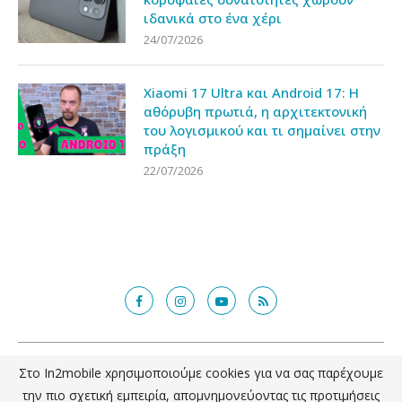
κορυφαίες δυνατότητες χωρούν
ιδανικά στο ένα χέρι
24/07/2026
Xiaomi 17 Ultra και Android 17: Η
αθόρυβη πρωτιά, η αρχιτεκτονική
του λογισμικού και τι σημαίνει στην
πράξη
22/07/2026
Στο In2mobile xρησιμοποιούμε cookies για να σας παρέχουμε
@2018 - in2mobile.gr. All Right Reserved. Designed and developed by
mcde.gr
την πιο σχετική εμπειρία, απομνημονεύοντας τις προτιμήσεις