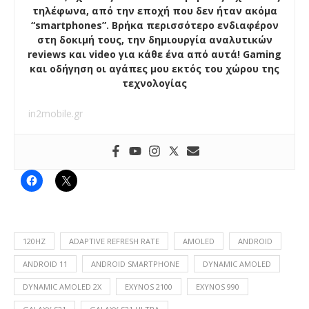
τηλέφωνα, από την εποχή που δεν ήταν ακόμα
“smartphones”. Βρήκα περισσότερο ενδιαφέρον
στη δοκιμή τους, την δημιουργία αναλυτικών
reviews και video για κάθε ένα από αυτά! Gaming
και οδήγηση οι αγάπες μου εκτός του χώρου της
τεχνολογίας
in2mobile.gr
120HZ
ADAPTIVE REFRESH RATE
AMOLED
ANDROID
ANDROID 11
ANDROID SMARTPHONE
DYNAMIC AMOLED
DYNAMIC AMOLED 2X
EXYNOS 2100
EXYNOS 990