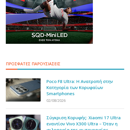
ΠΡΟΣΦΑΤΕΣ ΠΑΡΟΥΣΙΑΣΕΙΣ
Poco F8 Ultra: Η Ανατροπή στην
Κατηγορία των Κορυφαίων
Smartphones
02/08/2026
Σύγκριση Κορυφής: Xiaomi 17 Ultra
εναντίον Vivo X300 Ultra – Όταν η
φιλοσοφία της φωτογραφίας