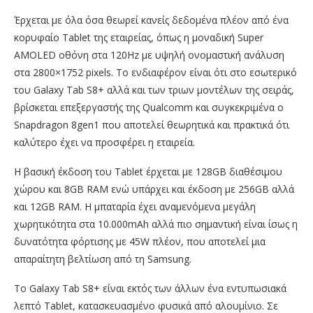
Έρχεται με όλα όσα θεωρεί κανείς δεδομένα πλέον από ένα
κορυφαίο Tablet της εταιρείας, όπως η μοναδική Super
AMOLED οθόνη στα 120Hz με υψηλή ονομαστική ανάλυση
στα 2800×1752 pixels. Το ενδιαφέρον είναι ότι στο εσωτερικό
του Galaxy Tab S8+ αλλά και των τριων μοντέλων της σειράς,
βρίσκεται επεξεργαστής της Qualcomm και συγκεκριμένα ο
Snapdragon 8gen1 που αποτελεί θεωρητικά και πρακτικά ότι
καλύτερο έχει να προσφέρει η εταιρεία.
Η βασική έκδοση του Tablet έρχεται με 128GB διαθέσιμου
χώρου και 8GB RAM ενώ υπάρχει και έκδοση με 256GB αλλά
και 12GB RAM. Η μπαταρία έχει αναμενόμενα μεγάλη
χωρητικότητα στα 10.000mAh αλλά πιο σημαντική είναι ίσως η
δυνατότητα φόρτισης με 45W πλέον, που αποτελεί μια
απαραίτητη βελτίωση από τη Samsung.
Το Galaxy Tab S8+ είναι εκτός των άλλων ένα εντυπωσιακά
λεπτό Tablet, κατασκευασμένο φυσικά από αλουμίνιο. Σε